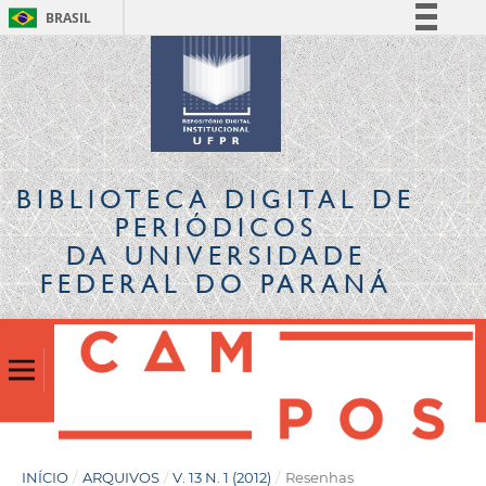
BRASIL
Simplifique!
Comunica BR
Participe
Acesso à informação
Legislação
BIBLIOTECA DIGITAL
DE
Canais
PERIÓDICOS
DA UNIVERSIDADE
FEDERAL DO PARANÁ
INÍCIO
/
ARQUIVOS
/
V. 13 N. 1 (2012)
/
Resenhas