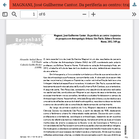
MAGNANI, José Guilherme Cantor. Da periferia ao centro: trajetórias de pesquisa em Antropologia Urbana. São Paulo. Editora Terceiro Nome, 2012, 349 pp.