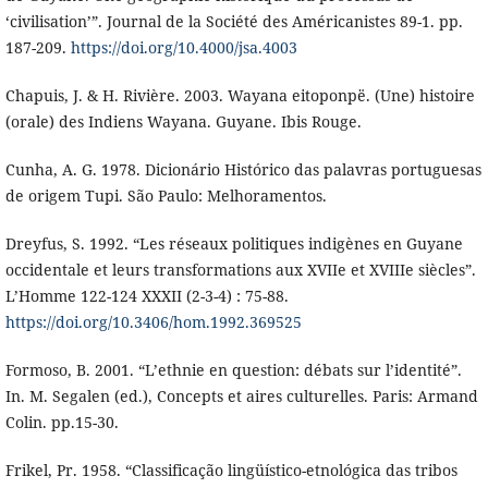
‘civilisation’”. Journal de la Société des Américanistes 89-1. pp.
187-209.
https://doi.org/10.4000/jsa.4003
Chapuis, J. & H. Rivière. 2003. Wayana eitoponpë. (Une) histoire
(orale) des Indiens Wayana. Guyane. Ibis Rouge.
Cunha, A. G. 1978. Dicionário Histórico das palavras portuguesas
de origem Tupi. São Paulo: Melhoramentos.
Dreyfus, S. 1992. “Les réseaux politiques indigènes en Guyane
occidentale et leurs transformations aux XVIIe et XVIIIe siècles”.
L’Homme 122-124 XXXII (2-3-4) : 75-88.
https://doi.org/10.3406/hom.1992.369525
Formoso, B. 2001. “L’ethnie en question: débats sur l’identité”.
In. M. Segalen (ed.), Concepts et aires culturelles. Paris: Armand
Colin. pp.15-30.
Frikel, Pr. 1958. “Classificação lingüístico-etnológica das tribos