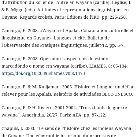
d'attribution du Soi et de l'Autre en wayana (caribe). Léglise, I.
& B. Migge (eds). Attitudes et représentations linguistiques en
Guyane. Regards croisés. Paris: Éditons de l'IRD. pp. 225-250.
Camargo, E. 2008. «Wayana et Apalaï: Cohabitation culturelle et
linguistique en Guyane». Langues et cité. Bulletin de
l'Observatoire des Pratiques linguistiques, juillet-12, pp. 6-7.
Camargo, E. 2008. Operadores aspectuais de estado
marcadondo o nome em wayana (caribe), LIAMES, 8: 85-104.
https://doi.org/10.20396/liames.v0i8.1473
Camargo, E. & M. Kulijaman. 2006. Histoire et Langue: un défi à
relever pour les Apalaïs. Relatório de atividades BECC-UNESCO.
Camargo, E. & H. Rivière. 2001-2002. “Trois chants de guerre
wayana”. Amerindia, 26/27, Paris: AEA. pp. 87-122.
Chapuis, J. 2003. “Le sens de l’histoire chez les indiens Wayana
de Guyane. Une géographie historique du processus de