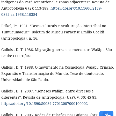
indígenas do Pará setentrional e zonas adjacentes”. Revista de
Antropologia 6 (2): 113-189.
https://doi.org/10.11606/2179-
0892.ra.1958.110384
Frikel, Pr. 1961. “Fases culturais e aculturação intertribal no
Tumucumaque”. Boletim do Museu Paraense Emílio Goeldi
(Antropologia), n. 16.
Gallois , D. T. 1986. Migração guerra e comércio, os Waiãpi. São
Paulo: FFLCH/USP.
Gallois , D. T. 1988. O movimento na Cosmologia Waiãpi: Criação,
Expansão e Transformação do Mundo. Tese de doutorado:
Universidade de São Paulo.
Gallois , D. T. 2007. “Gêneses waiãpi, entre diversos e
diferentes”. Revista de Antropologia (USP), v. 50: 45-83.
https://doi.org/10.1590/S0034-77012007000100002
Gallois , D. T. 2005. Redes de relações nas Guianas. (org.) São