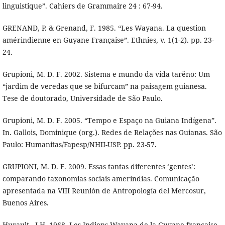
linguistique”. Cahiers de Grammaire 24 : 67-94.
GRENAND, P. & Grenand, F. 1985. “Les Wayana. La question
amérindienne en Guyane Française”. Ethnies, v. 1(1-2). pp. 23-
24.
Grupioni, M. D. F. 2002. Sistema e mundo da vida tarëno: Um
“jardim de veredas que se bifurcam” na paisagem guianesa.
Tese de doutorado, Universidade de São Paulo.
Grupioni, M. D. F. 2005. “Tempo e Espaço na Guiana Indígena”.
In. Gallois, Dominique (org.). Redes de Relações nas Guianas. São
Paulo: Humanitas/Fapesp/NHII-USP. pp. 23-57.
GRUPIONI, M. D. F. 2009. Essas tantas diferentes ‘gentes’:
comparando taxonomias sociais ameríndias. Comunicação
apresentada na VIII Reunión de Antropología del Mercosur,
Buenos Aires.
Hurault , J-H. 1968. Les Indiens Wayana de la Guyane française.