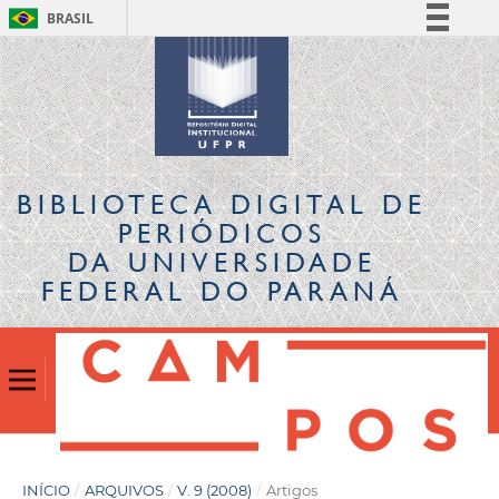
BRASIL
Simplifique!
Comunica BR
Participe
Acesso à informação
Legislação
BIBLIOTECA DIGITAL
DE
Canais
PERIÓDICOS
DA UNIVERSIDADE
FEDERAL DO PARANÁ
INÍCIO
/
ARQUIVOS
/
V. 9 (2008)
/
Artigos