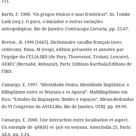
111.
Barth, F. 1988. “Os grupos étnicos e suas fronteiras”. In. Tomke
Lask (org.). O guru, o iniciador e outras variações
antropológicas. Rio de Janeiro: Contracapa Livraria, pp. 25-67.
Breton , R. 1999 [1665]. Dictionnaire caraïbe-français (avec
cédérom). Paisa, M (resp), édition présentée et annotée par
l’équipe du CELIA-IRD (de Pury, Thouvenot, Troiani, Lescure),
GEREC (Bernabé, Relouzat), Paris: Editions Karthala/Editions de
l’IRD.
Camargo, E. 1997. “Identidade étnica, identidade lingüística: o
bilingüismo entre os Wayana e os Aparai”. Multilingüismo em
foco, “Estudos da linguagem: limites e espaços”, Mesas-Redondas
do VI Congresso da ASSELRio, Rio de Janeiro, UFRJ. pp. 89-99.
Camargo, E. 2000. Une interaction entre localisation et aspect.
Un exemple de -pëk{ë} et -ja/e en wayana. Amerindia 25, Paris:
AEA. pp. 1-24.