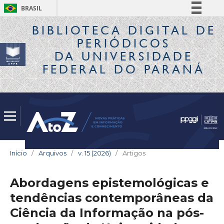
BRASIL
Simplifique!
BIBLIOTECA DIGITAL
DE
PERIÓDICOS
Comunica BR
DA UNIVERSIDADE
Participe
FEDERAL DO PARANÁ
Acesso à informação
Legislação
Canais
Início
/
Arquivos
/
v. 15 (2026)
/
Artigos
Abordagens epistemológicas e
tendências contemporâneas da
Ciência da Informação na pós-