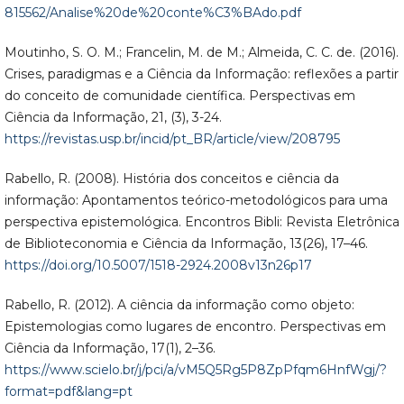
815562/Analise%20de%20conte%C3%BAdo.pdf
Moutinho, S. O. M.; Francelin, M. de M.; Almeida, C. C. de. (2016).
Crises, paradigmas e a Ciência da Informação: reflexões a partir
do conceito de comunidade científica. Perspectivas em
Ciência da Informação, 21, (3), 3-24.
https://revistas.usp.br/incid/pt_BR/article/view/208795
Rabello, R. (2008). História dos conceitos e ciência da
informação: Apontamentos teórico-metodológicos para uma
perspectiva epistemológica. Encontros Bibli: Revista Eletrônica
de Biblioteconomia e Ciência da Informação, 13(26), 17–46.
https://doi.org/10.5007/1518-2924.2008v13n26p17
Rabello, R. (2012). A ciência da informação como objeto:
Epistemologias como lugares de encontro. Perspectivas em
Ciência da Informação, 17(1), 2–36.
https://www.scielo.br/j/pci/a/vM5Q5Rg5P8ZpPfqm6HnfWgj/?
format=pdf&lang=pt