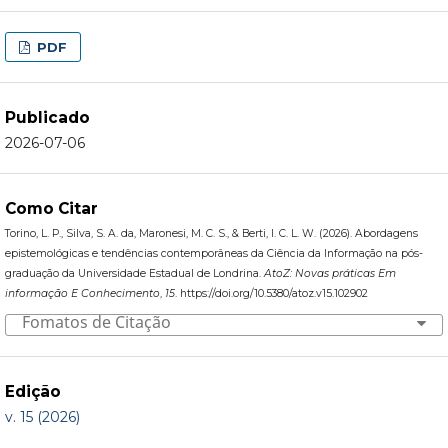
PDF
Publicado
2026-07-06
Como Citar
Torino, L. P., Silva, S. A. da, Maronesi, M. C. S., & Berti, I. C. L. W. (2026). Abordagens
epistemológicas e tendências contemporâneas da Ciência da Informação na pós-
graduação da Universidade Estadual de Londrina.
AtoZ: Novas práticas Em
informação E Conhecimento
,
15
. https://doi.org/10.5380/atoz.v15.102902
Fomatos de Citação
Edição
v. 15 (2026)