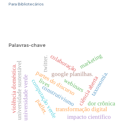
Para Bibliotecários
Palavras-chave
marketing
colaboração
twitter.
universidade sustentável
violência doméstica.
partes do discurso
taxonomia.
google planilhas.
ciência aberta
universidade verde
webinars
lives
computação verde
construtivismo
padlet.
dor crônica
transformação digital
impacto científico