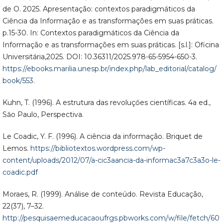
de O. 2025. Apresentação: contextos paradigmáticos da
Ciência da Informação e as transformações em suas práticas.
p.15-30. In: Contextos paradigmáticos da Ciência da
Informação e as transformações em suas práticas. [s.l.]: Oficina
Universitária,2025. DOI: 10.36311/2025.978-65-5954-650-3.
https://ebooks.marilia.unesp.br/index.php/lab_editorial/catalog/
book/553
.
Kuhn, T. (1996). A estrutura das revoluçőes científicas. 4a ed.,
Săo Paulo, Perspectiva.
Le Coadic, Y. F. (1996). A ciência da informação. Briquet de
Lemos.
https://bibliotextos.wordpress.com/wp-
content/uploads/2012/07/a-cic3aancia-da-informac3a7c3a3o-le-
coadic.pdf
Moraes, R. (1999). Análise de conteúdo. Revista Educação,
22(37), 7–32.
http://pesquisaemeducacaoufrgs.pbworks.com/w/file/fetch/60