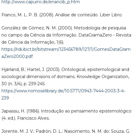
http://www.capurro.de/enancib_p.htm
Franco, M. L. P. B. (2008). Análise de conteúdo. Liber Libro.
González de Gómez, N. M. (2000). Metodologia de pesquisa
no campo da Ciência da Informação. DataGramaZero - Revista
de Ciência da Informação, 1(6).
https://ridi.ibict.br/bitstream/123456789/127/1/GomesDataGram
aZero2000.pdf
Hjørland, B.; Hartel, J. (2003). Ontological, epistemological and
sociological dimensions of domains. Knowledge Organization,
30 (n. 3/4), p. 239-245.
https://www.nomoselibrary.de/10.5771/0943-7444-2003-3-4-
239
Japiassu, H. (1986). Introdução ao pensamento epistemológico
(4. ed.). Francisco Alves.
Jorente, M. J. V.; Padrón, D. L.; Nascimento, N. M. do; Souza, G.