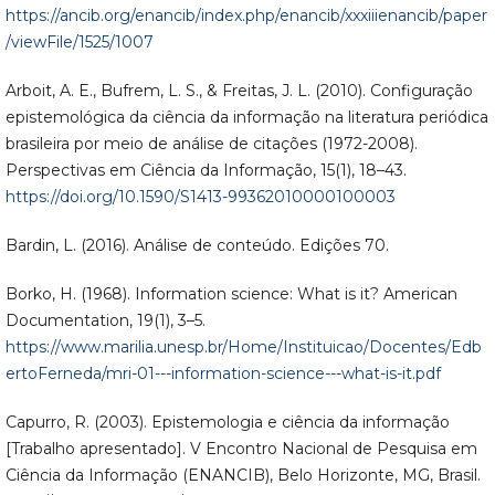
https://ancib.org/enancib/index.php/enancib/xxxiiienancib/paper
/viewFile/1525/1007
Arboit, A. E., Bufrem, L. S., & Freitas, J. L. (2010). Configuração
epistemológica da ciência da informação na literatura periódica
brasileira por meio de análise de citações (1972-2008).
Perspectivas em Ciência da Informação, 15(1), 18–43.
https://doi.org/10.1590/S1413-99362010000100003
Bardin, L. (2016). Análise de conteúdo. Edições 70.
Borko, H. (1968). Information science: What is it? American
Documentation, 19(1), 3–5.
https://www.marilia.unesp.br/Home/Instituicao/Docentes/Edb
ertoFerneda/mri-01---information-science---what-is-it.pdf
Capurro, R. (2003). Epistemologia e ciência da informação
[Trabalho apresentado]. V Encontro Nacional de Pesquisa em
Ciência da Informação (ENANCIB), Belo Horizonte, MG, Brasil.