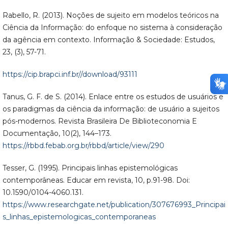
Rabello, R. (2013). Noções de sujeito em modelos teóricos na
Ciência da Informação: do enfoque no sistema à consideração
da agência em contexto. Informação & Sociedade: Estudos,
23, (3), 57-71.
https://cip.brapci.inf.br//download/93111
Tanus, G. F. de S. (2014). Enlace entre os estudos de usuários e
os paradigmas da ciência da informação: de usuário a sujeitos
pós-modernos. Revista Brasileira De Biblioteconomia E
Documentação, 10(2), 144–173.
https://rbbd.febab.org.br/rbbd/article/view/290
Tesser, G. (1995). Principais linhas epistemológicas
contemporâneas. Educar em revista, 10, p.91-98. Doi:
10.1590/0104-4060.131.
https://www.researchgate.net/publication/307676993_Principai
s_linhas_epistemologicas_contemporaneas