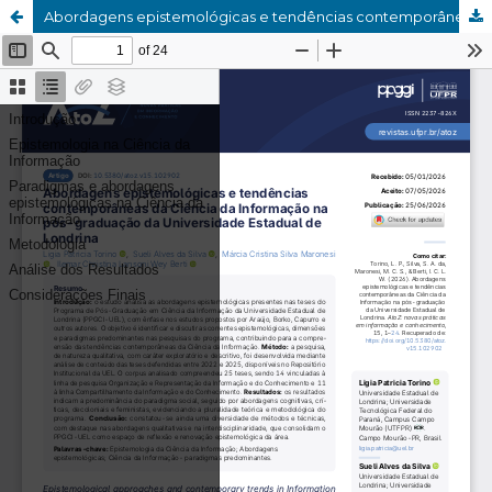
Abordagens epistemológicas e tendências contemporâneas da Ciência da Informação na pós-graduação da Universidade Estadual de Londrina