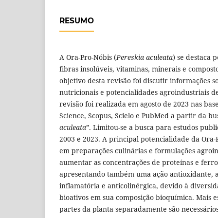
RESUMO
A Ora-Pro-Nóbis (
Pereskia
aculeata
) se destaca p
fibras insolúveis, vitaminas, minerais e composto
objetivo desta revisão foi discutir informações s
nutricionais e potencialidades agroindustriais 
revisão foi realizada em agosto de 2023 nas ba
Science, Scopus, Scielo e PubMed a partir da bus
aculeata
”. Limitou-se a busca para estudos publ
2003 e 2023. A principal potencialidade da Ora-P
em preparações culinárias e formulações agroind
aumentar as concentrações de proteínas e ferro
apresentando também uma ação antioxidante, an
inflamatória e anticolinérgica, devido à divers
bioativos em sua composição bioquímica. Mais e
partes da planta separadamente são necessário