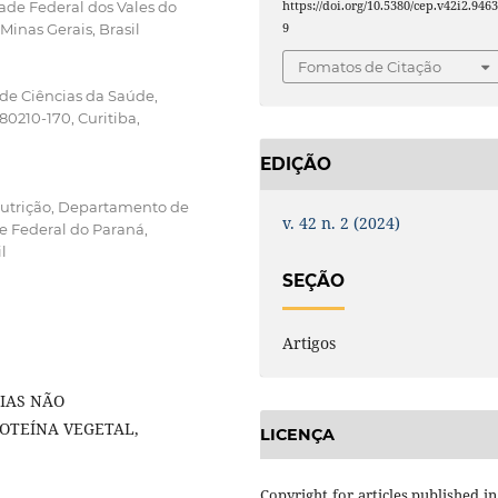
https://doi.org/10.5380/cep.v42i2.946
ade Federal dos Vales do
9
inas Gerais, Brasil
Fomatos de Citação
de Ciências da Saúde,
80210-170, Curitiba,
EDIÇÃO
utrição, Departamento de
v. 42 n. 2 (2024)
e Federal do Paraná,
l
SEÇÃO
Artigos
IAS NÃO
OTEÍNA VEGETAL,
LICENÇA
Copyright for articles published in