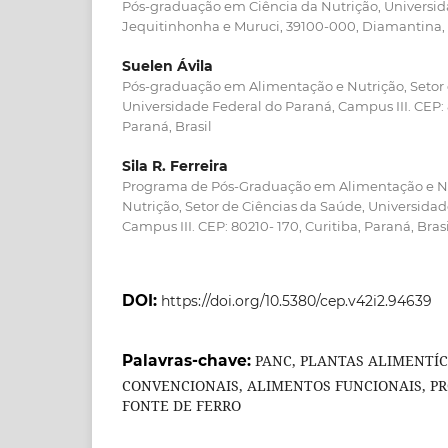
Pós-graduação em Ciência da Nutrição, Universid
Jequitinhonha e Muruci, 39100-000, Diamantina, M
Suelen Ávila
Pós-graduação em Alimentação e Nutrição, Setor 
Universidade Federal do Paraná, Campus III. CEP: 
Paraná, Brasil
Sila R. Ferreira
Programa de Pós-Graduação em Alimentação e N
Nutrição, Setor de Ciências da Saúde, Universidad
Campus III. CEP: 80210- 170, Curitiba, Paraná, Brasi
DOI:
https://doi.org/10.5380/cep.v42i2.94639
Palavras-chave:
PANC, PLANTAS ALIMENTÍC
CONVENCIONAIS, ALIMENTOS FUNCIONAIS, PR
FONTE DE FERRO