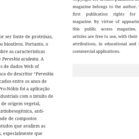
magazine belongs to the author, 
first publication rights for
magazine. By virtue of appearin
this public access magazine,
or ser fonte de proteínas,
articles are free to use, with thei
s bioativos. Portanto, o
attributions, in educational and
obre as características
commercial applications.
de
Pereskia
aculeata
. A
ses de dados Web of
ca do descritor “
Pereskia
icados entre os anos de
ro-Nóbis foi a aplicação
ustriais com o intuito de
 de origem vegetal,
tiobesogênica, anti-
idade de compostos
studos que avaliem as
s, especialmente que