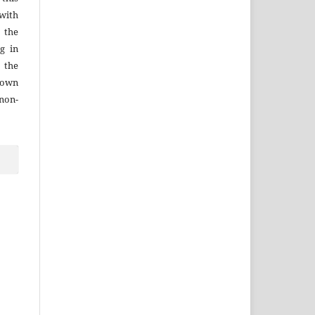
with
 the
g in
 the
r own
 non-