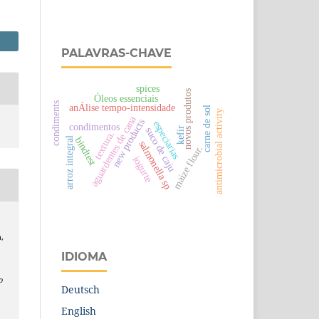
PALAVRAS-CHAVE
spices
novos produtos
Óleos essenciais
condiments
anÁlise tempo-intensidade
carne de sol
antimicrobial activity.
aguardentes de cana
new products
especiarias
condimentos
suco de caju
kefir
textura.
bindtest
arroz integral
salmonella sp
maize flour.
iogurte
a,
IDIOMA
o
Deutsch
English