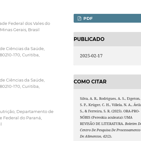
PDF
ade Federal dos Vales do
inas Gerais, Brasil
PUBLICADO
de Ciências da Saúde,
80210-170, Curitiba,
2025-02-17
de Ciências da Saúde,
COMO CITAR
80210-170, Curitiba,
Silva, A. R., Rodrigues, A. S., Etgeton,
S. P., Krüger, C. H., Villela, N. A., Ávil
S., & Ferreira, S. R. (2025). ORA-PRO-
utrição, Departamento de
NÓBIS (Pereskia aculeata): UMA
e Federal do Paraná,
REVISÃO DE LITERATURA.
Boletim D
l
Centro De Pesquisa De Processamento
De Alimentos
,
42
(2).