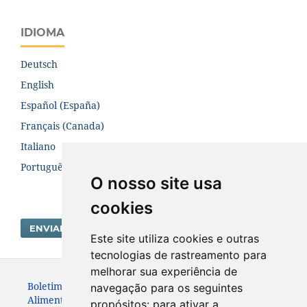
IDIOMA
Deutsch
English
Español (España)
Français (Canada)
Italiano
Português (Brasil)
O nosso site usa
cookies
ENVIAR SUBMISSÃO
Este site utiliza cookies e outras
tecnologias de rastreamento para
melhorar sua experiência de
Boletim Centro de Pesquisa de Processamento de
navegação para os seguintes
Alimentos. ISSN:19839774
propósitos:
para ativar a