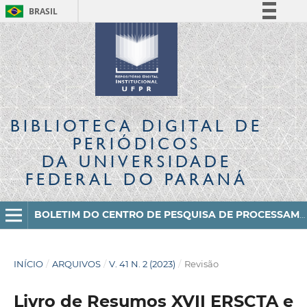
BRASIL
Simplifique!
Comunica BR
Participe
Acesso à informação
Legislação
BIBLIOTECA DIGITAL
DE
Canais
PERIÓDICOS
DA UNIVERSIDADE
FEDERAL DO PARANÁ
BOLETIM DO CENTRO DE PESQUISA DE PROCESSAMENTO DE ALIMENTOS
INÍCIO
/
ARQUIVOS
/
V. 41 N. 2 (2023)
/
Revisão
Livro de Resumos XVII ERSCTA e