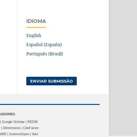
IDIOMA
English
Español (España)
Português (Brasil)
ENVIAR SUBMISSÃO
XADORES
| Google Scholar | REDIB
| Dimensions | CiteFactor
IRE | ScienceOpen | Ibict