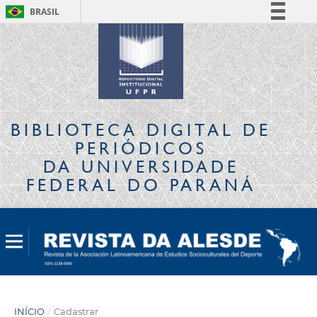
BRASIL
Simplifique!
Comunica BR
Participe
Acesso à informação
Legislação
BIBLIOTECA DIGITAL
DE
Canais
PERIÓDICOS
DA UNIVERSIDADE
FEDERAL DO PARANÁ
INÍCIO
/
Cadastrar