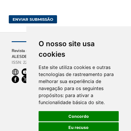
ENVIAR SUBMISSÃO
O nosso site usa
Revista da
NAVEGAÇÃO
INDEXADORES
cookies
ALESDE
Sobre a Revista
BASE | Google Scholar
ISSN: 2238-0000
Diretrizes para
| REDIB
Este site utiliza cookies e outras
Autores
ROAD | Dimensions |
tecnologias de rastreamento para
Equipe Editorial
CiteFactor
melhorar sua experiência de
OpenAIRE |
navegação para os seguintes
ScienceOpen | Ibict
propósitos:
para ativar a
funcionalidade básica do site
.
Concordo
Eu recuso