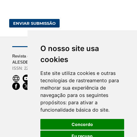
ENVIAR SUBMISSÃO
O nosso site usa
Revista da
NAVEGAÇÃO
INDEXADORES
cookies
ALESDE
Sobre a Revista
BASE | Google Scholar
ISSN: 2238-0000
Diretrizes para
| REDIB
Este site utiliza cookies e outras
Autores
ROAD | Dimensions |
tecnologias de rastreamento para
Equipe Editorial
CiteFactor
melhorar sua experiência de
OpenAIRE |
navegação para os seguintes
ScienceOpen | Ibict
propósitos:
para ativar a
funcionalidade básica do site
.
Concordo
Eu recuso