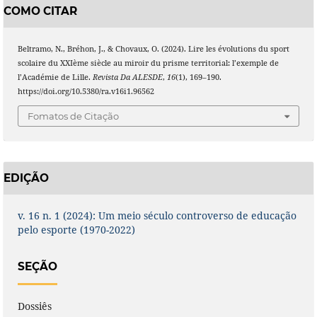
COMO CITAR
Beltramo, N., Bréhon, J., & Chovaux, O. (2024). Lire les évolutions du sport
scolaire du XXIème siècle au miroir du prisme territorial: l’exemple de
l’Académie de Lille.
Revista Da ALESDE
,
16
(1), 169–190.
https://doi.org/10.5380/ra.v16i1.96562
Fomatos de Citação
EDIÇÃO
v. 16 n. 1 (2024): Um meio século controverso de educação
pelo esporte (1970-2022)
SEÇÃO
Dossiês