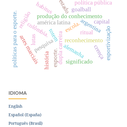
estado
política pública
habitus
goalball
religião
políticas para o esporte.
produção do conhecimento
argentina
capital
américa latina
escola.
colômbia.
esportivização
totem
ritual
dupla carreira
artes marciais
lutas
reconhecimento
pesquisa
alemanha
crença
esporte.
história
significado
IDIOMA
English
Español (España)
Português (Brasil)