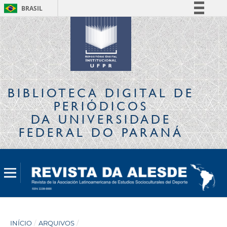
BRASIL
Simplifique!
Comunica BR
Participe
Acesso à informação
Legislação
BIBLIOTECA DIGITAL
DE
Canais
PERIÓDICOS
DA UNIVERSIDADE
FEDERAL DO PARANÁ
INÍCIO
/
ARQUIVOS
/