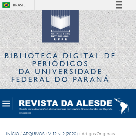
BRASIL
Simplifique!
Comunica BR
Participe
Acesso à informação
Legislação
BIBLIOTECA DIGITAL
DE
Canais
PERIÓDICOS
DA UNIVERSIDADE
FEDERAL DO PARANÁ
INÍCIO
/
ARQUIVOS
/
V. 12 N. 2 (2020)
/
Artigos Originais