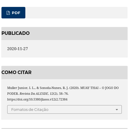
PDF
PUBLICADO
2020-11-27
COMO CITAR
Muller Junior, I. L., & Sonoda-Nunes, R. J. (2020). MUAY THAI – O JOGO DO
PODER.
Revista Da ALESDE
,
12
(2), 58–76.
https://doi.org/10.5380/jlasss.v12i2.72384
Fomatos de Citação