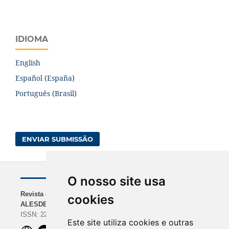
IDIOMA
English
Español (España)
Português (Brasil)
ENVIAR SUBMISSÃO
O nosso site usa
Revista da
NAVEGAÇÃO
INDEXADORES
cookies
ALESDE
Sobre a Revista
BASE | Google Scholar
ISSN: 2238-0000
Diretrizes para
| REDIB
Este site utiliza cookies e outras
Autores
ROAD | Dimensions |