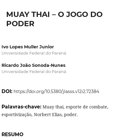
MUAY THAI – O JOGO DO
PODER
Ivo Lopes Muller Junior
Universidade Federal do Paraná.
Ricardo João Sonoda-Nunes
Universidade Federal do Paraná.
DOI:
https://doi.org/10.5380/jlasss.v12i2.72384
Palavras-chave:
Muay thai, esporte de combate,
esportivização, Norbert Elias, poder.
RESUMO