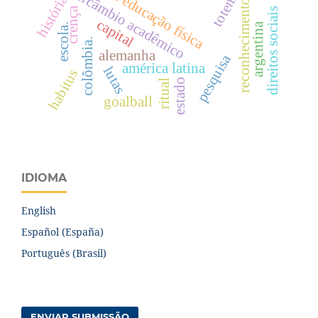
periódicos de educação física
intercâmbio acadêmico
história
totem
reconhecimento
crença
direitos sociais
capital
argentina
escola.
colômbia.
alemanha
pesquisa
américa latina
lutas
habitus
estado
ritual
goalball
IDIOMA
English
Español (España)
Português (Brasil)
ENVIAR SUBMISSÃO