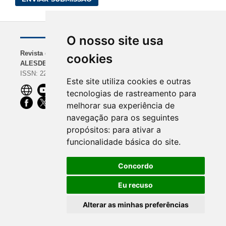
O nosso site usa
Revista da
NAVEGAÇÃO
INDEXADORES
cookies
ALESDE
Sobre a Revista
BASE | Google Scholar
ISSN: 2238-0000
Diretrizes para
| REDIB
Este site utiliza cookies e outras
Autores
ROAD | Dimensions |
tecnologias de rastreamento para
Equipe Editorial
CiteFactor
melhorar sua experiência de
OpenAIRE |
navegação para os seguintes
ScienceOpen | Ibict
propósitos:
para ativar a
funcionalidade básica do site
.
Concordo
Eu recuso
Alterar as minhas preferências