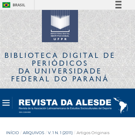
BRASIL
Simplifique!
Comunica BR
Participe
Acesso à informação
Legislação
BIBLIOTECA DIGITAL
DE
Canais
PERIÓDICOS
DA UNIVERSIDADE
FEDERAL DO PARANÁ
INÍCIO
/
ARQUIVOS
/
V. 1 N. 1 (2011)
/
Artigos Originais