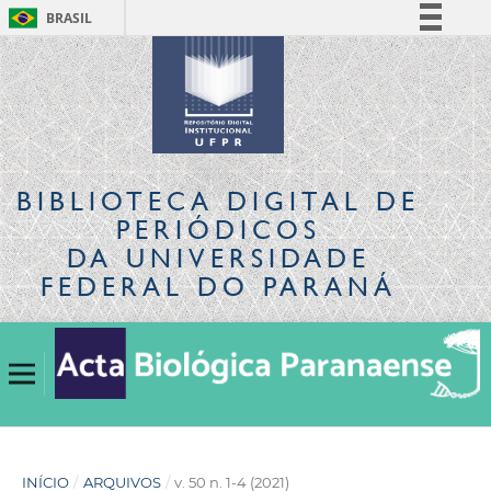
BRASIL
Simplifique!
Comunica BR
Participe
Acesso à informação
Legislação
BIBLIOTECA DIGITAL
DE
Canais
PERIÓDICOS
DA UNIVERSIDADE
FEDERAL DO PARANÁ
INÍCIO
/
ARQUIVOS
/
v. 50 n. 1-4 (2021)