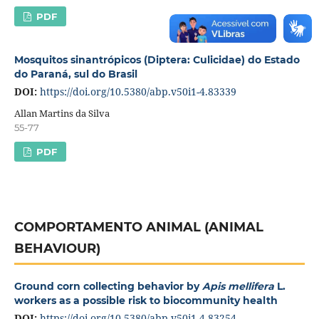
PDF
Mosquitos sinantrópicos (Diptera: Culicidae) do Estado
do Paraná, sul do Brasil
DOI:
https://doi.org/10.5380/abp.v50i1-4.83339
Allan Martins da Silva
55-77
PDF
COMPORTAMENTO ANIMAL (ANIMAL
BEHAVIOUR)
Ground corn collecting behavior by
Apis mellifera
L.
workers as a possible risk to biocommunity health
DOI:
https://doi.org/10.5380/abp.v50i1-4.83254