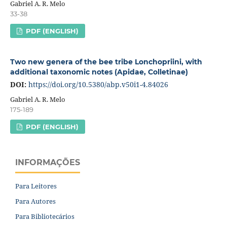
Gabriel A. R. Melo
33-38
PDF (ENGLISH)
Two new genera of the bee tribe Lonchopriini, with
additional taxonomic notes (Apidae, Colletinae)
DOI:
https://doi.org/10.5380/abp.v50i1-4.84026
Gabriel A. R. Melo
175-189
PDF (ENGLISH)
INFORMAÇÕES
Para Leitores
Para Autores
Para Bibliotecários