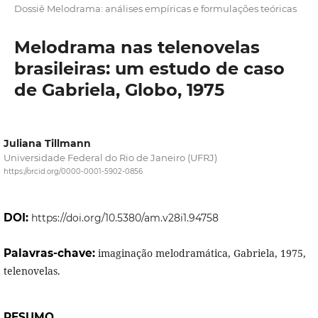
Dossiê Melodrama: análises empíricas e formulações teóricas
Melodrama nas telenovelas
brasileiras: um estudo de caso
de Gabriela, Globo, 1975
Juliana Tillmann
Universidade Federal do Rio de Janeiro (UFRJ)
https://orcid.org/0000-0001-5902-0856
DOI:
https://doi.org/10.5380/am.v28i1.94758
Palavras-chave:
imaginação melodramática, Gabriela, 1975,
telenovelas.
RESUMO