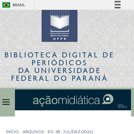
BRASIL
Simplifique!
Comunica BR
Participe
Acesso à informação
Legislação
BIBLIOTECA DIGITAL
DE
Canais
PERIÓDICOS
DA UNIVERSIDADE
FEDERAL DO PARANÁ
INÍCIO
/
ARQUIVOS
/
ED. 28 - JUL/DEZ (2024)
/