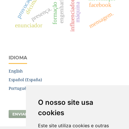
influenciadores digitais
provocação.
facebook
presença.
mensagem.
enunciador
IDIOMA
English
Español (España)
Português (Brasil)
O nosso site usa
cookies
ENVIAR SUBMISSÃO
Este site utiliza cookies e outras