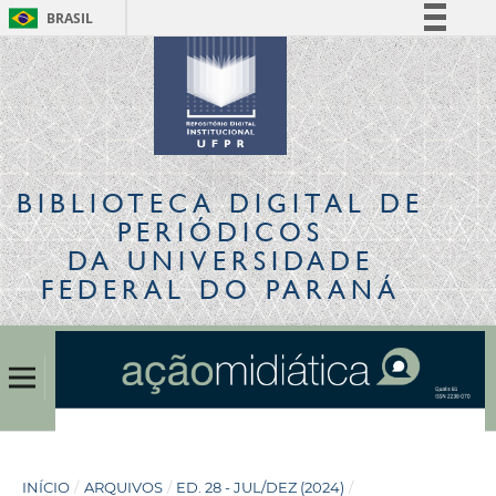
BRASIL
Simplifique!
Comunica BR
Participe
Acesso à informação
Legislação
BIBLIOTECA DIGITAL
DE
Canais
PERIÓDICOS
DA UNIVERSIDADE
FEDERAL DO PARANÁ
INÍCIO
/
ARQUIVOS
/
ED. 28 - JUL/DEZ (2024)
/