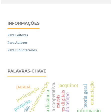
INFORMAÇÕES
Para Leitores
Para Autores
Para Bibliotecários
PALAVRAS-CHAVE
décima primeira edição
enunciação
engenharia cooperativa.
jacquinot
paraná.
teoria geral
participação
formação a distância
máquina do tempo
estesis
pesquisa.
informação