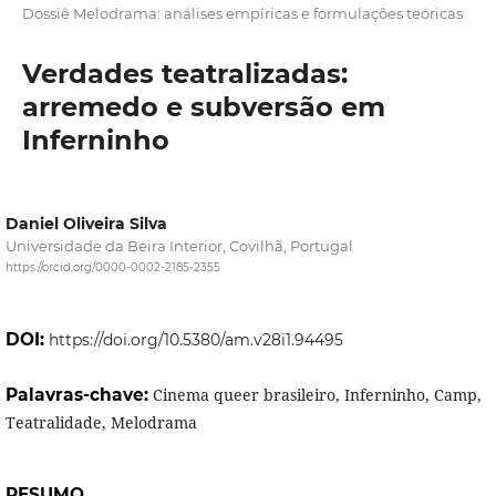
Dossiê Melodrama: análises empíricas e formulações teóricas
Verdades teatralizadas:
arremedo e subversão em
Inferninho
Daniel Oliveira Silva
Universidade da Beira Interior, Covilhã, Portugal
https://orcid.org/0000-0002-2185-2355
DOI:
https://doi.org/10.5380/am.v28i1.94495
Palavras-chave:
Cinema queer brasileiro, Inferninho, Camp,
Teatralidade, Melodrama
RESUMO