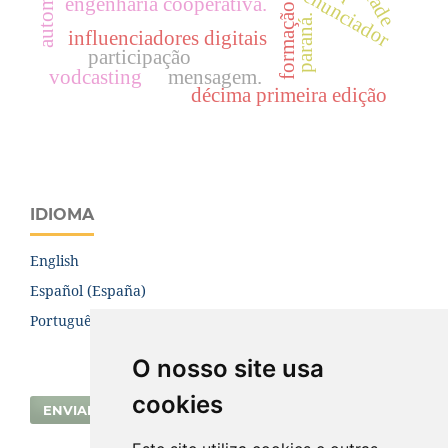
enunciador
engenharia cooperativa.
paraná.
influenciadores digitais
participação
vodcasting
mensagem.
décima primeira edição
IDIOMA
English
Español (España)
Português (Brasil)
O nosso site usa
cookies
ENVIAR SUBMISSÃO