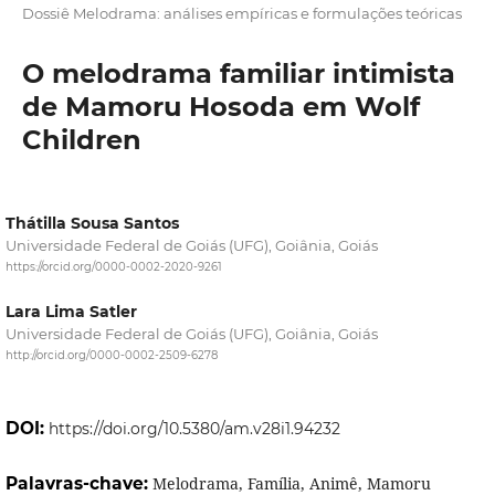
Dossiê Melodrama: análises empíricas e formulações teóricas
O melodrama familiar intimista
de Mamoru Hosoda em Wolf
Children
Thátilla Sousa Santos
Universidade Federal de Goiás (UFG), Goiânia, Goiás
https://orcid.org/0000-0002-2020-9261
Lara Lima Satler
Universidade Federal de Goiás (UFG), Goiânia, Goiás
http://orcid.org/0000-0002-2509-6278
DOI:
https://doi.org/10.5380/am.v28i1.94232
Palavras-chave:
Melodrama, Família, Animê, Mamoru