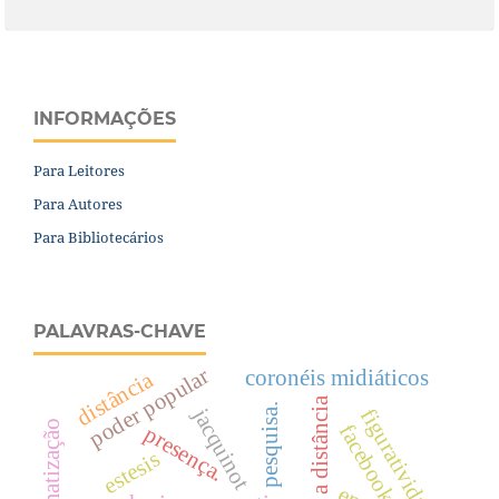
INFORMAÇÕES
Para Leitores
Para Autores
Para Bibliotecários
PALAVRAS-CHAVE
poder popular
coronéis midiáticos
distância
formação a distância
pesquisa.
jacquinot
figuratividade
automatização
facebook
presença.
estesis