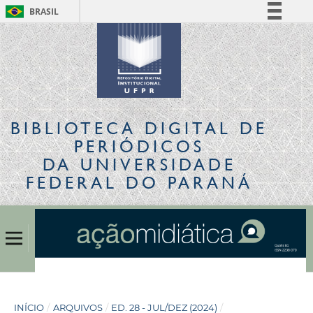
BRASIL
Simplifique!
Comunica BR
Participe
Acesso à informação
Legislação
BIBLIOTECA DIGITAL
DE
Canais
PERIÓDICOS
DA UNIVERSIDADE
FEDERAL DO PARANÁ
INÍCIO
/
ARQUIVOS
/
ED. 28 - JUL/DEZ (2024)
/