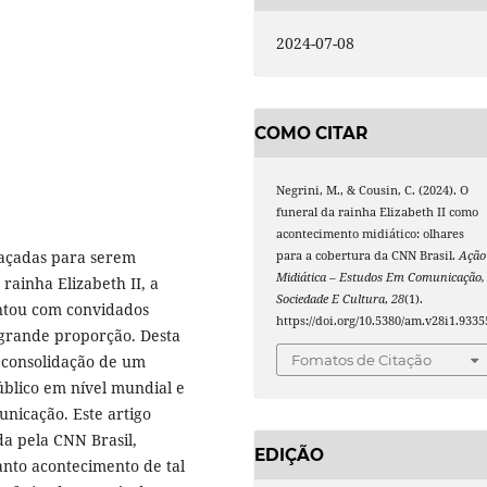
2024-07-08
COMO CITAR
Negrini, M., & Cousin, C. (2024). O
funeral da rainha Elizabeth II como
acontecimento midiático: olhares
raçadas para serem
para a cobertura da CNN Brasil.
Ação
Midiática – Estudos Em Comunicação,
rainha Elizabeth II, a
Sociedade E Cultura
,
28
(1).
ontou com convidados
https://doi.org/10.5380/am.v28i1.9335
grande proporção. Desta
 consolidação de um
Fomatos de Citação
úblico em nível mundial e
unicação. Este artigo
da pela CNN Brasil,
EDIÇÃO
anto acontecimento de tal