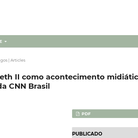
RE
igos | Articles
beth II como acontecimento midiátic
da CNN Brasil
PDF
PUBLICADO