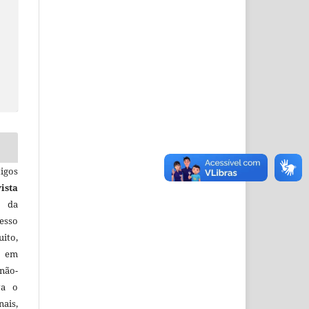
igos
ista
e da
esso
uito,
, em
não-
va o
ais,