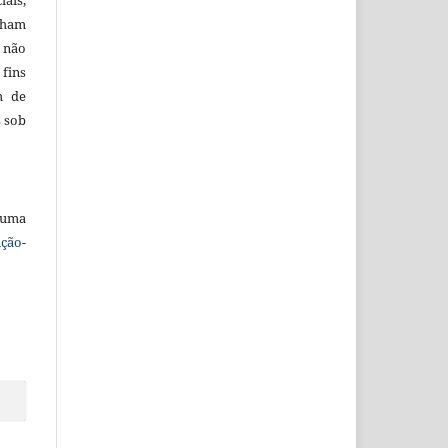
iais,
nham
e não
ins
m de
s sob
 uma
ção-