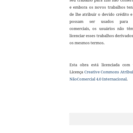
seu trabalho para fins não comerc
e embora os novos trabalhos te
de lhe atribuir o devido crédito 
possam ser usados para f
comerciais, os usuários não tê
licenciar esses trabalhos derivado
os mesmos termos.
Esta obra está licenciada com
Licença
Creative Commons Atribui
NãoComercial 4.0 Internacional
.