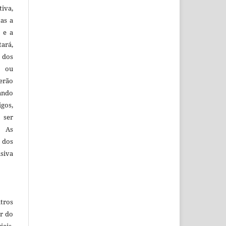
iva,
tas a
 e a
tará,
 dos
s ou
erão
ando
igos,
 ser
. As
 dos
siva
tros
r do