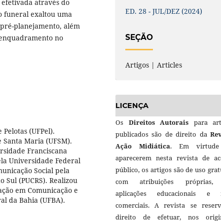
 efetivada através do
ED. 28 - JUL/DEZ (2024)
o funeral exaltou uma
 pré-planejamento, além
SEÇÃO
 e enquadramento no
Artigos | Articles
LICENÇA
Os
Direitos Autorais
para art
 Pelotas (UFPel).
publicados são de direito da
Rev
e Santa Maria (UFSM).
Ação Midiática
. Em virtud
rsidade Franciscana
aparecerem nesta revista de ac
la Universidade Federal
público, os artigos são de uso grat
unicação Social pela
do Sul (PUCRS). Realizou
com atribuições próprias
uação em Comunicação e
aplicações educacionais e 
al da Bahia (UFBA).
comerciais. A revista se reser
direito de efetuar, nos origin