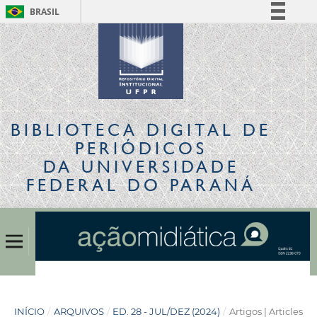
BRASIL
Simplifique!
Comunica BR
Participe
Acesso à informação
Legislação
BIBLIOTECA DIGITAL
DE
Canais
PERIÓDICOS
DA UNIVERSIDADE
FEDERAL DO PARANÁ
INÍCIO
/
ARQUIVOS
/
ED. 28 - JUL/DEZ (2024)
/
Artigos | Articles