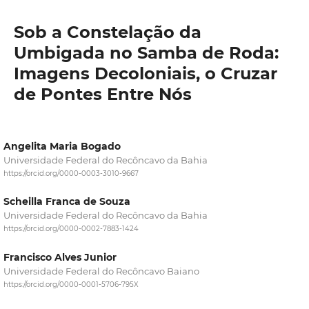
Sob a Constelação da
Umbigada no Samba de Roda:
Imagens Decoloniais, o Cruzar
de Pontes Entre Nós
Angelita Maria Bogado
Universidade Federal do Recôncavo da Bahia
https://orcid.org/0000-0003-3010-9667
Scheilla Franca de Souza
Universidade Federal do Recôncavo da Bahia
https://orcid.org/0000-0002-7883-1424
Francisco Alves Junior
Universidade Federal do Recôncavo Baiano
https://orcid.org/0000-0001-5706-795X