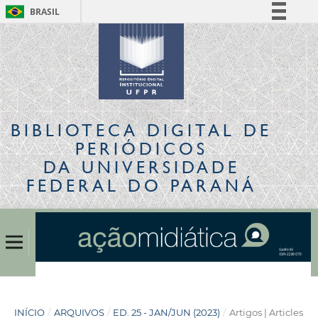
BRASIL
Simplifique!
Comunica BR
Participe
Acesso à informação
Legislação
BIBLIOTECA DIGITAL
DE
Canais
PERIÓDICOS
DA UNIVERSIDADE
FEDERAL DO PARANÁ
INÍCIO
/
ARQUIVOS
/
ED. 25 - JAN/JUN (2023)
/
Artigos | Articles