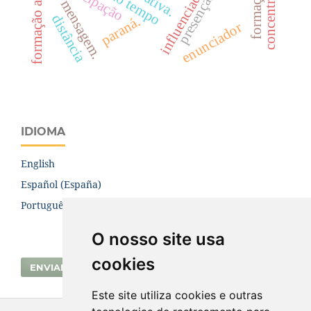
formação a distância
presença.
mensagem.
distância
paraná.
enunciador
IDIOMA
English
Español (España)
Português (Brasil)
O nosso site usa
cookies
ENVIAR SUBMISSÃO
Este site utiliza cookies e outras