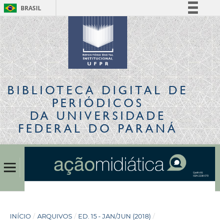
BRASIL
Simplifique!
Comunica BR
Participe
Acesso à informação
Legislação
BIBLIOTECA DIGITAL
DE
Canais
PERIÓDICOS
DA UNIVERSIDADE
FEDERAL DO PARANÁ
INÍCIO
/
ARQUIVOS
/
ED. 15 - JAN/JUN (2018)
/