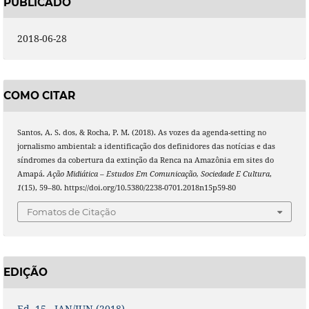
PUBLICADO
2018-06-28
COMO CITAR
Santos, A. S. dos, & Rocha, P. M. (2018). As vozes da agenda-setting no
jornalismo ambiental: a identificação dos definidores das notícias e das
síndromes da cobertura da extinção da Renca na Amazônia em sites do
Amapá.
Ação Midiática – Estudos Em Comunicação, Sociedade E Cultura
,
1
(15), 59–80. https://doi.org/10.5380/2238-0701.2018n15p59-80
Fomatos de Citação
EDIÇÃO
Ed. 15 - JAN/JUN (2018)