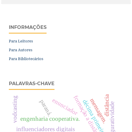
INFORMAÇÕES
Para Leitores
Para Autores
Para Bibliotecários
PALAVRAS-CHAVE
distância
formação a distância
vodcasting
enunciador
mensagem.
décima primeira edição
paraná.
figuratividade
engenharia cooperativa.
influenciadores digitais