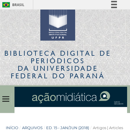
BRASIL
Simplifique!
Comunica BR
Participe
Acesso à informação
Legislação
BIBLIOTECA DIGITAL
DE
Canais
PERIÓDICOS
DA UNIVERSIDADE
FEDERAL DO PARANÁ
INÍCIO
/
ARQUIVOS
/
ED. 15 - JAN/JUN (2018)
/
Artigos | Articles