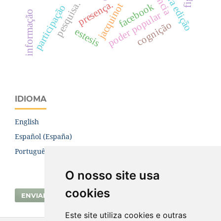
presença.
pesquisa.
facebook
jacquinot
participação
informação
poder popular
cognição
estesis
IDIOMA
English
Español (España)
Português (Brasil)
O nosso site usa
cookies
ENVIAR SUBMISSÃO
Este site utiliza cookies e outras