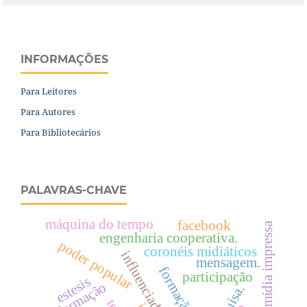
INFORMAÇÕES
Para Leitores
Para Autores
Para Bibliotecários
PALAVRAS-CHAVE
máquina do tempo
facebook
mídia impressa
engenharia cooperativa.
poder popular
coronéis midiáticos
mensagem.
participação
estesis
informação