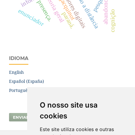
influenciadores digitais
formação a distância
pesquisa.
teoria geral
jacquinot
presença.
abandono
enunciador
cognição
paraná.
IDIOMA
English
Español (España)
Português (Brasil)
O nosso site usa
cookies
ENVIAR SUBMISSÃO
Este site utiliza cookies e outras