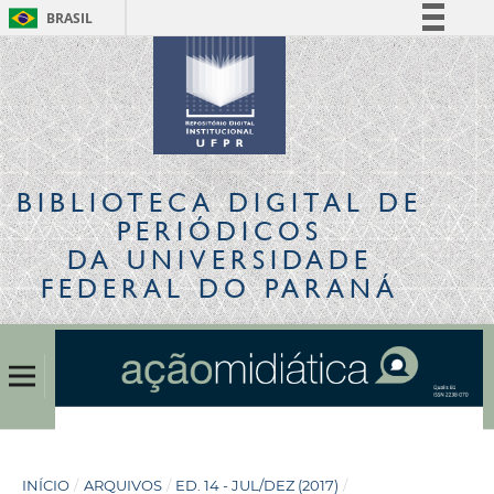
BRASIL
Simplifique!
Comunica BR
Participe
Acesso à informação
Legislação
BIBLIOTECA DIGITAL
DE
Canais
PERIÓDICOS
DA UNIVERSIDADE
FEDERAL DO PARANÁ
INÍCIO
/
ARQUIVOS
/
ED. 14 - JUL/DEZ (2017)
/