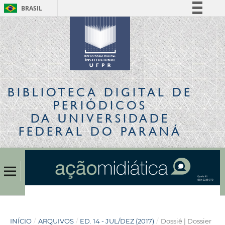
BRASIL
Simplifique!
Comunica BR
Participe
Acesso à informação
Legislação
BIBLIOTECA DIGITAL
DE
Canais
PERIÓDICOS
DA UNIVERSIDADE
FEDERAL DO PARANÁ
INÍCIO
/
ARQUIVOS
/
ED. 14 - JUL/DEZ (2017)
/
Dossiê | Dossier