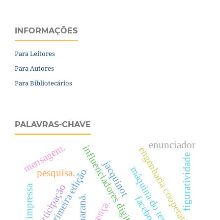
INFORMAÇÕES
Para Leitores
Para Autores
Para Bibliotecários
PALAVRAS-CHAVE
enunciador
mensagem.
influenciadores digitais
engenharia cooperativa.
figuratividade
jacquinot
máquina do tempo
décima primeira edição
pesquisa.
participação
mídia impressa
paraná.
facebook
presença.