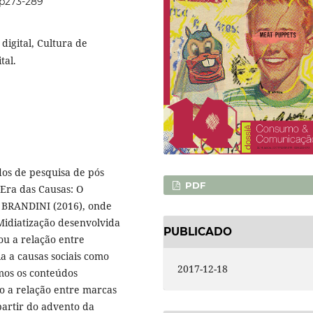
4p273-289
digital, Cultura de
tal.
ados de pesquisa de pós
PDF
 Era das Causas: O
” BRANDINI (2016), onde
Midiatização desenvolvida
PUBLICADO
ou a relação entre
a a causas sociais como
2017-12-18
mos os conteúdos
o a relação entre marcas
partir do advento da