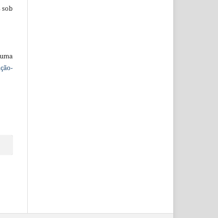
s sob
 uma
ção-