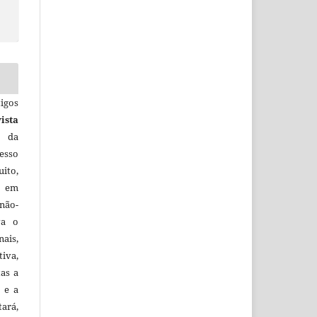
igos
ista
e da
esso
uito,
, em
não-
va o
ais,
iva,
tas a
 e a
tará,