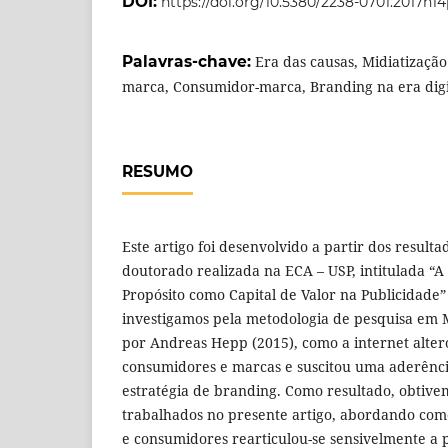
DOI:
https://doi.org/10.5380/2238-0701.2017n1
Palavras-chave:
Era das causas, Midiatização 
marca, Consumidor-marca, Branding na era digi
RESUMO
Este artigo foi desenvolvido a partir dos result
doutorado realizada na ECA – USP, intitulada “A
Propósito como Capital de Valor na Publicidade
investigamos pela metodologia de pesquisa em 
por Andreas Hepp (2015), como a internet alter
consumidores e marcas e suscitou uma aderênci
estratégia de branding. Como resultado, obtive
trabalhados no presente artigo, abordando com
e consumidores rearticulou-se sensivelmente a 