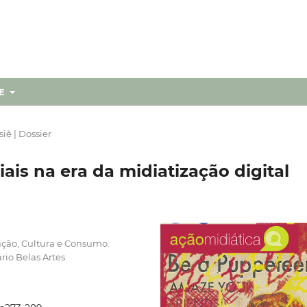
RE
iê | Dossier
is na era da midiatização digital
ção, Cultura e Consumo.
rio Belas Artes