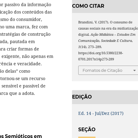
or passivo da informação
COMO CITAR
ificação dos conteúdos das
nismo do consumidor,
Brandini, V. (2017). O consumo de
mo uma marca, fez com
causas sociais na era da midiatizaçã
stratégias de construção
digital.
Ação Midiática – Estudos Em
ada, pautada em
Comunicação, Sociedade E Cultura
,
1
(14), 273–289.
para criar formas de
https://doi.org/10.5380/2238-
e exigente, não apenas em
0701.2017n14p273-289
rência e veracidade.
Fomatos de Citação
ão delas” como
 tornou-se um recurso
sensível e passível de
rca que a adota.
EDIÇÃO
Ed. 14 - Jul/Dez (2017)
SEÇÃO
os Semióticos em