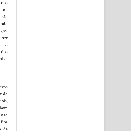
 dos
s ou
erão
ando
igos,
 ser
. As
 dos
siva
tros
r do
iais,
nham
e não
ins
m de