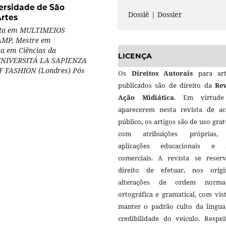
ersidade de São
Dossiê | Dossier
Artes
ista em MULTIMEIOS
CAMP, Mestre em
ra em Ciências da
LICENÇA
 UNIVERSITÁ LA SAPIENZA
 FASHION (Londres) Pós
Os
Direitos Autorais
para art
publicados são de direito da
Rev
Ação Midiática
. Em virtud
aparecerem nesta revista de ac
público, os artigos são de uso grat
com atribuições próprias
aplicações educacionais e 
comerciais. A revista se reser
direito de efetuar, nos origin
alterações de ordem normat
ortográfica e gramatical, com vis
manter o padrão culto da língua
credibilidade do veículo. Respei