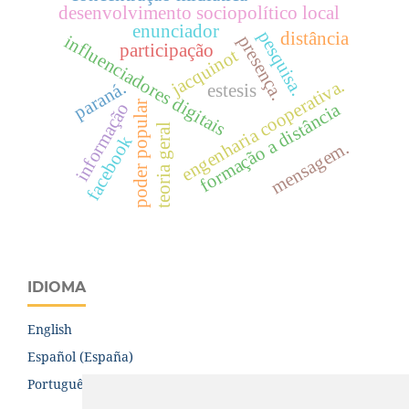
desenvolvimento sociopolítico local
enunciador
pesquisa.
distância
influenciadores digitais
presença.
participação
jacquinot
engenharia cooperativa.
paraná.
estesis
poder popular
informação
formação a distância
teoria geral
facebook
mensagem.
IDIOMA
English
Español (España)
Português (Brasil)