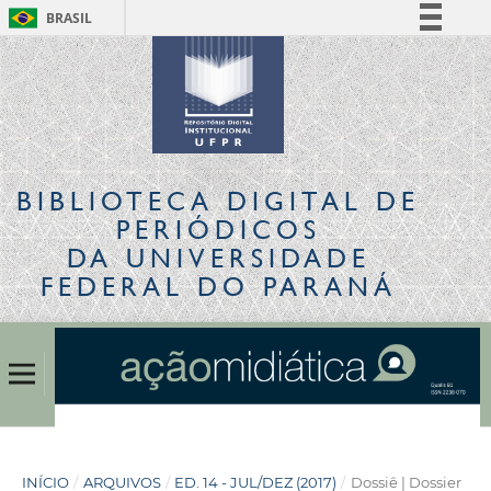
BRASIL
Simplifique!
Comunica BR
Participe
Acesso à informação
Legislação
BIBLIOTECA DIGITAL
DE
Canais
PERIÓDICOS
DA UNIVERSIDADE
FEDERAL DO PARANÁ
INÍCIO
/
ARQUIVOS
/
ED. 14 - JUL/DEZ (2017)
/
Dossiê | Dossier