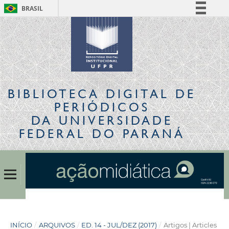
BRASIL
Simplifique!
Comunica BR
Participe
Acesso à informação
Legislação
BIBLIOTECA DIGITAL
DE
Canais
PERIÓDICOS
DA UNIVERSIDADE
FEDERAL DO PARANÁ
INÍCIO
/
ARQUIVOS
/
ED. 14 - JUL/DEZ (2017)
/
Artigos | Articles