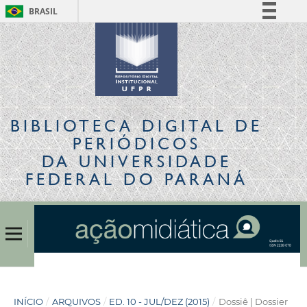
BRASIL
Simplifique!
Comunica BR
Participe
Acesso à informação
Legislação
BIBLIOTECA DIGITAL
DE
Canais
PERIÓDICOS
DA UNIVERSIDADE
FEDERAL DO PARANÁ
INÍCIO
/
ARQUIVOS
/
ED. 10 - JUL/DEZ (2015)
/
Dossiê | Dossier