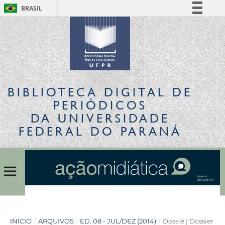
BRASIL
Simplifique!
Comunica BR
Participe
Acesso à informação
Legislação
BIBLIOTECA DIGITAL
DE
Canais
PERIÓDICOS
DA UNIVERSIDADE
FEDERAL DO PARANÁ
INÍCIO
/
ARQUIVOS
/
ED. 08 - JUL/DEZ (2014)
/
Dossiê | Dossier