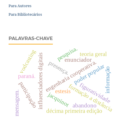
Para Autores
Para Bibliotecários
PALAVRAS-CHAVE
pesquisa.
vodcasting
teoria geral
influenciadores digitais
enunciador
engenharia cooperativa.
presença.
poder popular
informação
paraná.
participação
figuratividade
formação a distância
estesis
mensagem.
jacquinot
abandono
décima primeira edição