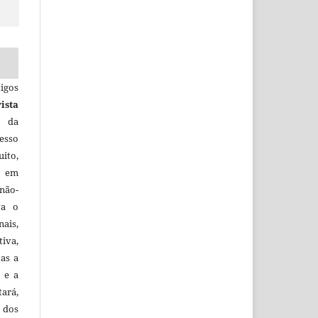
igos
ista
e da
esso
uito,
, em
não-
va o
ais,
iva,
tas a
 e a
tará,
 dos