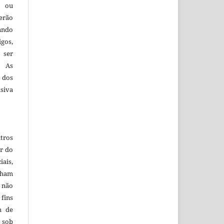
s ou
erão
ando
igos,
 ser
. As
 dos
siva
tros
r do
iais,
nham
e não
ins
m de
s sob