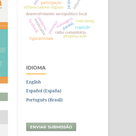
informação
jacquinot
participação
influenciadores digitais
desenvolvimento sociopolítico local
mensagem.
pesquisa.
enunciador
facebook
vodcasting
presença.
paraná.
cognição
rádio comunitária
pesquisa-ação
figuratividade
IDIOMA
English
Español (España)
Português (Brasil)
ENVIAR SUBMISSÃO