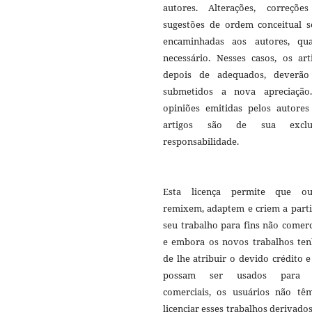
autores. Alterações, correçõe
sugestões de ordem conceitual s
encaminhadas aos autores, qu
necessário. Nesses casos, os art
depois de adequados, deverão
submetidos a nova apreciação
opiniões emitidas pelos autores
artigos são de sua exclu
responsabilidade.
Esta licença permite que ou
remixem, adaptem e criem a parti
seu trabalho para fins não comerc
e embora os novos trabalhos te
de lhe atribuir o devido crédito 
possam ser usados para f
comerciais, os usuários não tê
licenciar esses trabalhos derivado