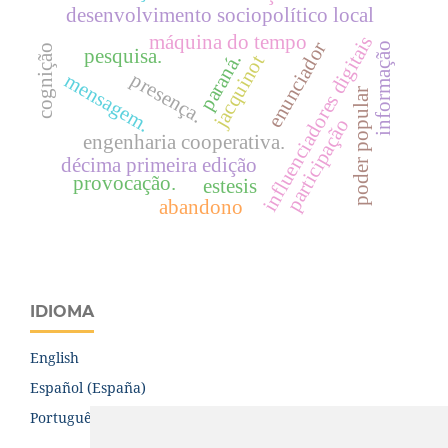
desenvolvimento sociopolítico local
máquina do tempo
influenciadores digitais
enunciador
informação
cognição
pesquisa.
paraná.
jacquinot
presença.
mensagem.
poder popular
participação
engenharia cooperativa.
décima primeira edição
provocação.
estesis
abandono
IDIOMA
English
Español (España)
Português (Brasil)