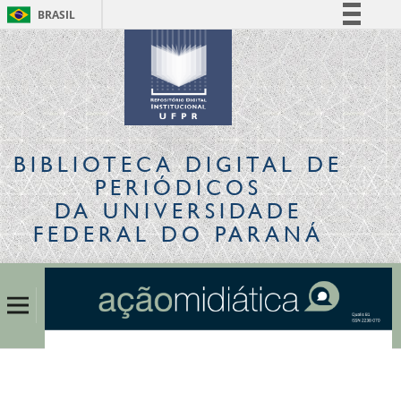
BRASIL
Simplifique!
Comunica BR
Participe
Acesso à informação
Legislação
BIBLIOTECA DIGITAL
DE
Canais
PERIÓDICOS
DA UNIVERSIDADE
FEDERAL DO PARANÁ