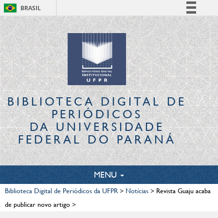
BRASIL
Simplifique!
Comunica BR
Participe
Acesso à informação
Legislação
Canais
BIBLIOTECA DIGITAL
DE
PERIÓDICOS
DA UNIVERSIDADE
FEDERAL DO PARANÁ
TOGGLE
MENU
NAVIGATION
Biblioteca Digital de Periódicos da UFPR
>
Notícias
>
Revista Guaju acaba
de publicar novo artigo
>