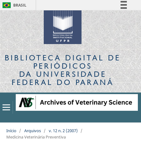
BRASIL
Simplifique!
Comunica BR
Participe
Acesso à informação
Legislação
BIBLIOTECA DIGITAL
DE
Canais
PERIÓDICOS
DA UNIVERSIDADE
FEDERAL DO PARANÁ
Início
/
Arquivos
/
v. 12 n. 2 (2007)
/
Medicina Veterinária Preventiva