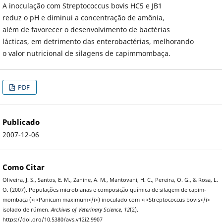
A inoculação com Streptococcus bovis HC5 e JB1
reduz o pH e diminui a concentração de amônia,
além de favorecer o desenvolvimento de bactérias
lácticas, em detrimento das enterobactérias, melhorando
o valor nutricional de silagens de capimmombaça.
PDF
Publicado
2007-12-06
Como Citar
Oliveira, J. S., Santos, E. M., Zanine, A. M., Mantovani, H. C., Pereira, O. G., & Rosa, L.
O. (2007). Populações microbianas e composição química de silagem de capim-
mombaça (<i>Panicum maximum</i>) inoculado com <i>Streptococcus bovis</i>
isolado de rúmen.
Archives of Veterinary Science
,
12
(2).
https://doi.org/10.5380/avs.v12i2.9907