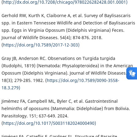
(
http://dx.doi.org/10.7208/chicago/9780226282428.001.0001)
Gerhold RW, Kurth K, Claiborne A, et al. Survey of Baylisascaris
spp. in Eastern Tennessee Wildlife and Detection of Baylisascaris
spp. Eggs in Virginia Opossum (Didelphis virginiana) Feces.
Journal of Wildlife Diseases. 54(4); 874-876. 2018.
(
https://doi.org/10.7589/2017-12-303)
Gray JB, Anderson RC. Observations on Turgida turgida
(Rudolphi, 1819) (Nematoda: Physalopteroidea) in the American
Opossum (Didelphis Virginiana). Journal of Wildlife Diseases.
18(3); 279-285. 1982. (
https://doi.org/10.7589/0090-3558-
18.3.279)
Jimémez FA, Campbell ML, Byler C, et al. Gastrointestinal
helminths of opossums (Mammalia: Didelphidae) from Bolivia.
Parasitology. 151; 637-649. 2024.
(
https://doi.org/10.1017/S0031182024000490)
Jiménez FA, Catzeflis F, Gardner SL. Structure of Parasite