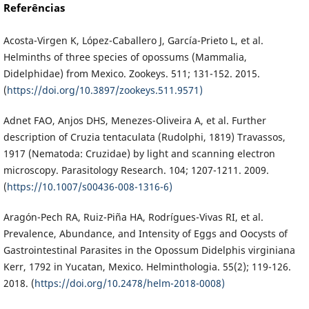
Referências
Acosta-Virgen K, López-Caballero J, García-Prieto L, et al.
Helminths of three species of opossums (Mammalia,
Didelphidae) from Mexico. Zookeys. 511; 131-152. 2015.
(
https://doi.org/10.3897/zookeys.511.9571)
Adnet FAO, Anjos DHS, Menezes-Oliveira A, et al. Further
description of Cruzia tentaculata (Rudolphi, 1819) Travassos,
1917 (Nematoda: Cruzidae) by light and scanning electron
microscopy. Parasitology Research. 104; 1207-1211. 2009.
(
https://10.1007/s00436-008-1316-6)
Aragón-Pech RA, Ruiz-Piña HA, Rodrígues-Vivas RI, et al.
Prevalence, Abundance, and Intensity of Eggs and Oocysts of
Gastrointestinal Parasites in the Opossum Didelphis virginiana
Kerr, 1792 in Yucatan, Mexico. Helminthologia. 55(2); 119-126.
2018. (
https://doi.org/10.2478/helm-2018-0008)