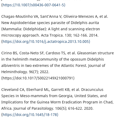
(
https://10.1007/s00436-007-0641-5)
Chagas-Moutinho VA, Sant’Anna V, Oliveira-Menezes A, et al.
New Aspidoderidae species parasite of Didelphis aurita
(Mammalia: Didelphidae): A light and scanning electron
microscopy approach. Acta Tropica. 130; 162-166. 2014.
(
https://doi.org/10.1016/j.actatropica.2013.10.005)
Cirino BS, Costa-Neto SF, Cardoso TS, et al. Gleasonian structure
in the helminth metacommunity of the opossum Didelphis
albiventris in two extremes of the Atlantic Forest. Journal of
Helminthology. 96(7); 2022.
(https://doi:10.1017/S0022149X21000791)
Cleveland CA, Eberhard ML, Garrett KB, et al. Dracunculus
Species in Meso-mammals from Georgia, United States, and
Implications for the Guinea Worm Eradication Program in Chad,
Africa. Journal of Parasitology. 106(5); 616-622. 2020.
(
https://doi.org/10.1645/18-178)