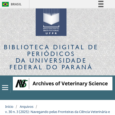
BRASIL
Simplifique!
Comunica BR
Participe
Acesso à informação
Legislação
BIBLIOTECA DIGITAL
DE
Canais
PERIÓDICOS
DA UNIVERSIDADE
FEDERAL DO PARANÁ
Início
/
Arquivos
/
v. 30 n. 3 (2025): Navegando pelas Fronteiras da Ciência Veterinária e