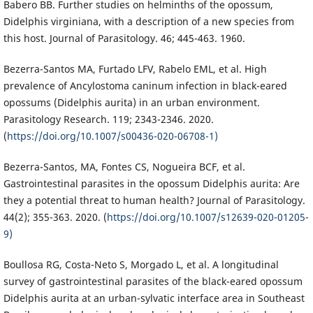
Babero BB. Further studies on helminths of the opossum,
Didelphis virginiana, with a description of a new species from
this host. Journal of Parasitology. 46; 445-463. 1960.
Bezerra-Santos MA, Furtado LFV, Rabelo EML, et al. High
prevalence of Ancylostoma caninum infection in black-eared
opossums (Didelphis aurita) in an urban environment.
Parasitology Research. 119; 2343-2346. 2020.
(
https://doi.org/10.1007/s00436-020-06708-1)
Bezerra-Santos, MA, Fontes CS, Nogueira BCF, et al.
Gastrointestinal parasites in the opossum Didelphis aurita: Are
they a potential threat to human health? Journal of Parasitology.
44(2); 355-363. 2020. (
https://doi.org/10.1007/s12639-020-01205-
9)
Boullosa RG, Costa-Neto S, Morgado L, et al. A longitudinal
survey of gastrointestinal parasites of the black-eared opossum
Didelphis aurita at an urban-sylvatic interface area in Southeast