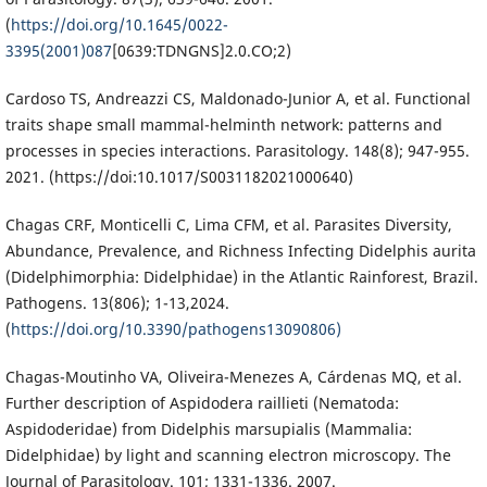
(
https://doi.org/10.1645/0022-
3395(2001)087
[0639:TDNGNS]2.0.CO;2)
Cardoso TS, Andreazzi CS, Maldonado-Junior A, et al. Functional
traits shape small mammal-helminth network: patterns and
processes in species interactions. Parasitology. 148(8); 947-955.
2021. (https://doi:10.1017/S0031182021000640)
Chagas CRF, Monticelli C, Lima CFM, et al. Parasites Diversity,
Abundance, Prevalence, and Richness Infecting Didelphis aurita
(Didelphimorphia: Didelphidae) in the Atlantic Rainforest, Brazil.
Pathogens. 13(806); 1-13,2024.
(
https://doi.org/10.3390/pathogens13090806)
Chagas-Moutinho VA, Oliveira-Menezes A, Cárdenas MQ, et al.
Further description of Aspidodera raillieti (Nematoda:
Aspidoderidae) from Didelphis marsupialis (Mammalia:
Didelphidae) by light and scanning electron microscopy. The
Journal of Parasitology. 101; 1331-1336. 2007.