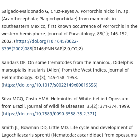
Salgado-Maldonado G, Cruz-Reyes A. Porrorchis nickoli n. sp.
(Acanthocephala: Plagiorhynchidae) from mammals in
southeastern Mexico, first known occurrence of Porrorchis in the
western hemisphere. Journal of Parasitology. 88(1); 146-152.
2002. (
https://doi.org/10.1645/0022-
3395(2002)088
[0146:PNNSAP]2.0.CO;2)
Sandars DF. On some trematodes from the manicou, Didelphis
marsupialis insularis (Allen) from the West Indies. Journal of
Helminthology. 32(3); 145-158. 1958.
(
https://doi.org/10.1017/s0022149x00019556)
Silva MGQ, Costa HMA. Helminths of White-bellied Opossum
from Brazil. Journal of Wildlife Diseases. 35(2); 371-374. 1999.
(
https://doi.org/10.7589/0090-3558-35.2.371)
Smith JL, Bowman DD, Little MD. Life cycle and development of
Lagochilascaris sprenti (Nematoda: ascarididae) from opossums