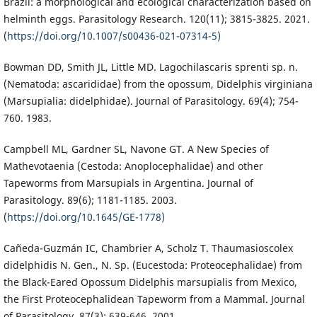
Brazil: a morphological and ecological characterization based on
helminth eggs. Parasitology Research. 120(11); 3815-3825. 2021.
(
https://doi.org/10.1007/s00436-021-07314-5)
Bowman DD, Smith JL, Little MD. Lagochilascaris sprenti sp. n.
(Nematoda: ascarididae) from the opossum, Didelphis virginiana
(Marsupialia: didelphidae). Journal of Parasitology. 69(4); 754-
760. 1983.
Campbell ML, Gardner SL, Navone GT. A New Species of
Mathevotaenia (Cestoda: Anoplocephalidae) and other
Tapeworms from Marsupials in Argentina. Journal of
Parasitology. 89(6); 1181-1185. 2003.
(
https://doi.org/10.1645/GE-1778)
Cañeda-Guzmán IC, Chambrier A, Scholz T. Thaumasioscolex
didelphidis N. Gen., N. Sp. (Eucestoda: Proteocephalidae) from
the Black-Eared Opossum Didelphis marsupialis from Mexico,
the First Proteocephalidean Tapeworm from a Mammal. Journal
of Parasitology. 87(3); 639-646. 2001.