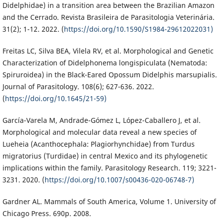
Didelphidae) in a transition area between the Brazilian Amazon
and the Cerrado. Revista Brasileira de Parasitologia Veterinária.
31(2); 1-12. 2022. (
https://doi.org/10.1590/S1984-29612022031)
Freitas LC, Silva BEA, Vilela RV, et al. Morphological and Genetic
Characterization of Didelphonema longispiculata (Nematoda:
Spiruroidea) in the Black-Eared Opossum Didelphis marsupialis.
Journal of Parasitology. 108(6); 627-636. 2022.
(
https://doi.org/10.1645/21-59)
García-Varela M, Andrade-Gómez L, López-Caballero J, et al.
Morphological and molecular data reveal a new species of
Lueheia (Acanthocephala: Plagiorhynchidae) from Turdus
migratorius (Turdidae) in central Mexico and its phylogenetic
implications within the family. Parasitology Research. 119; 3221-
3231. 2020. (
https://doi.org/10.1007/s00436-020-06748-7)
Gardner AL. Mammals of South America, Volume 1. University of
Chicago Press. 690p. 2008.