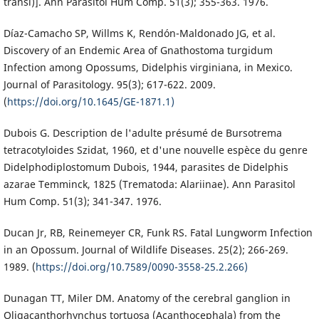
transl)]. Ann Parasitol Hum Comp. 51(3); 355-363. 1976.
Díaz-Camacho SP, Willms K, Rendón-Maldonado JG, et al.
Discovery of an Endemic Area of Gnathostoma turgidum
Infection among Opossums, Didelphis virginiana, in Mexico.
Journal of Parasitology. 95(3); 617-622. 2009.
(
https://doi.org/10.1645/GE-1871.1)
Dubois G. Description de l'adulte présumé de Bursotrema
tetracotyloides Szidat, 1960, et d'une nouvelle espèce du genre
Didelphodiplostomum Dubois, 1944, parasites de Didelphis
azarae Temminck, 1825 (Trematoda: Alariinae). Ann Parasitol
Hum Comp. 51(3); 341-347. 1976.
Ducan Jr, RB, Reinemeyer CR, Funk RS. Fatal Lungworm Infection
in an Opossum. Journal of Wildlife Diseases. 25(2); 266-269.
1989. (
https://doi.org/10.7589/0090-3558-25.2.266)
Dunagan TT, Miler DM. Anatomy of the cerebral ganglion in
Oligacanthorhynchus tortuosa (Acanthocephala) from the