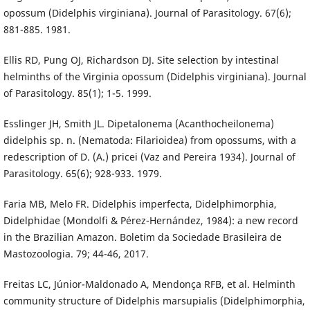
opossum (Didelphis virginiana). Journal of Parasitology. 67(6);
881-885. 1981.
Ellis RD, Pung OJ, Richardson DJ. Site selection by intestinal
helminths of the Virginia opossum (Didelphis virginiana). Journal
of Parasitology. 85(1); 1-5. 1999.
Esslinger JH, Smith JL. Dipetalonema (Acanthocheilonema)
didelphis sp. n. (Nematoda: Filarioidea) from opossums, with a
redescription of D. (A.) pricei (Vaz and Pereira 1934). Journal of
Parasitology. 65(6); 928-933. 1979.
Faria MB, Melo FR. Didelphis imperfecta, Didelphimorphia,
Didelphidae (Mondolfi & Pérez-Hernández, 1984): a new record
in the Brazilian Amazon. Boletim da Sociedade Brasileira de
Mastozoologia. 79; 44-46, 2017.
Freitas LC, Júnior-Maldonado A, Mendonça RFB, et al. Helminth
community structure of Didelphis marsupialis (Didelphimorphia,