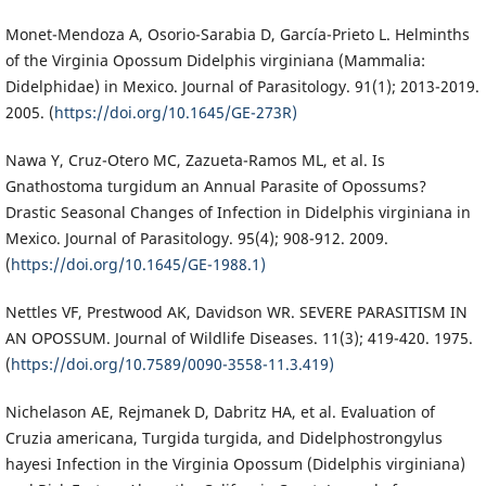
Monet-Mendoza A, Osorio-Sarabia D, García-Prieto L. Helminths
of the Virginia Opossum Didelphis virginiana (Mammalia:
Didelphidae) in Mexico. Journal of Parasitology. 91(1); 2013-2019.
2005. (
https://doi.org/10.1645/GE-273R)
Nawa Y, Cruz-Otero MC, Zazueta-Ramos ML, et al. Is
Gnathostoma turgidum an Annual Parasite of Opossums?
Drastic Seasonal Changes of Infection in Didelphis virginiana in
Mexico. Journal of Parasitology. 95(4); 908-912. 2009.
(
https://doi.org/10.1645/GE-1988.1)
Nettles VF, Prestwood AK, Davidson WR. SEVERE PARASITISM IN
AN OPOSSUM. Journal of Wildlife Diseases. 11(3); 419-420. 1975.
(
https://doi.org/10.7589/0090-3558-11.3.419)
Nichelason AE, Rejmanek D, Dabritz HA, et al. Evaluation of
Cruzia americana, Turgida turgida, and Didelphostrongylus
hayesi Infection in the Virginia Opossum (Didelphis virginiana)