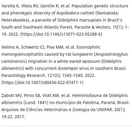
Varella K, Vilela RV, Gentile R, et al. Population genetic structure
and phenotypic diversity of Aspidodera raillieti (Nematoda:
Heterakoidea), a parasite of Didelphini marsupials in Brazil's
South and Southeast Atlantic Forest. Parasite & Vectors. 15(1); 1-
19. 2022. (https://doi:10.1186/s13071-022-05288-6)
Vielmo A, Schwertz CI, Piva MM, et al. Eosinophilic
meningoencephalitis caused by rat lungworm (Angiostrongylus
cantonensis) migration in a white-eared opossum (Didelphis
albiventris) with concurrent distemper virus in southern Brazil.
Parasitology Research. 121(5); 1545-1549. 2022.
(https://doi:10.1007/s00436-022-07471-1)
Zabott MV, Pinto SB, Viott AM, et al. Helmintofauna de Didelphis
albiventris (Lund, 1841) no município de Palotina, Paraná, Brasil.
Arquivos de Ciências Veterinárias e Zoologia da UNIPAR. 20(1);
19-22. 2017.