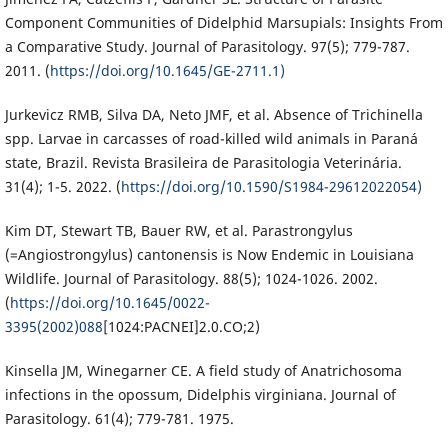
Component Communities of Didelphid Marsupials: Insights From
a Comparative Study. Journal of Parasitology. 97(5); 779-787.
2011. (
https://doi.org/10.1645/GE-2711.1)
Jurkevicz RMB, Silva DA, Neto JMF, et al. Absence of Trichinella
spp. Larvae in carcasses of road-killed wild animals in Paraná
state, Brazil. Revista Brasileira de Parasitologia Veterinária.
31(4); 1-5. 2022. (
https://doi.org/10.1590/S1984-29612022054)
Kim DT, Stewart TB, Bauer RW, et al. Parastrongylus
(=Angiostrongylus) cantonensis is Now Endemic in Louisiana
Wildlife. Journal of Parasitology. 88(5); 1024-1026. 2002.
(
https://doi.org/10.1645/0022-
3395(2002)088
[1024:PACNEI]2.0.CO;2)
Kinsella JM, Winegarner CE. A field study of Anatrichosoma
infections in the opossum, Didelphis virginiana. Journal of
Parasitology. 61(4); 779-781. 1975.