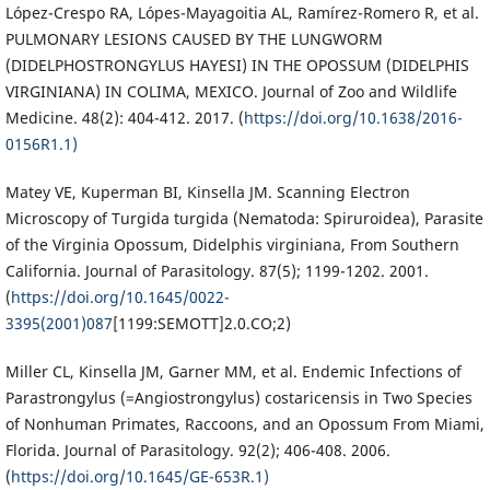
López-Crespo RA, Lópes-Mayagoitia AL, Ramírez-Romero R, et al.
PULMONARY LESIONS CAUSED BY THE LUNGWORM
(DIDELPHOSTRONGYLUS HAYESI) IN THE OPOSSUM (DIDELPHIS
VIRGINIANA) IN COLIMA, MEXICO. Journal of Zoo and Wildlife
Medicine. 48(2): 404-412. 2017. (
https://doi.org/10.1638/2016-
0156R1.1)
Matey VE, Kuperman BI, Kinsella JM. Scanning Electron
Microscopy of Turgida turgida (Nematoda: Spiruroidea), Parasite
of the Virginia Opossum, Didelphis virginiana, From Southern
California. Journal of Parasitology. 87(5); 1199-1202. 2001.
(
https://doi.org/10.1645/0022-
3395(2001)087
[1199:SEMOTT]2.0.CO;2)
Miller CL, Kinsella JM, Garner MM, et al. Endemic Infections of
Parastrongylus (=Angiostrongylus) costaricensis in Two Species
of Nonhuman Primates, Raccoons, and an Opossum From Miami,
Florida. Journal of Parasitology. 92(2); 406-408. 2006.
(
https://doi.org/10.1645/GE-653R.1)