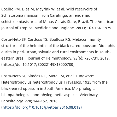
Coelho PM, Dias M, Mayrink W, et al. Wild reservoirs of
Schistosoma mansoni from Caratinga, an endemic
schistosomiasis area of Minas Gerais State, Brazil. The American
Journal of Tropical Medicine and Hygiene. 28(1); 163-164. 1979.
Costa-Neto SF, Cardoso TS, Boullosa RG, Metacommunity
structure of the helminths of the black-eared opossum Didelphis
aurita in peri-urban, sylvatic and rural environments in south-
eastern Brazil. Journal of Helminthology. 93(6); 720-731. 2019.
(https://doi:10.1017/S0022149X18000780)
Costa-Neto SF, Simões RO, Mota EM, et al. Lungworm
Heterostrongylus heterostrongylus Travassos, 1925 from the
black-eared opossum in South America: Morphologic,
histopathological and phylogenetic aspects. Veterinary
Parasitology, 228; 144-152. 2016.
(
https://doi.org/10.1016/j.vetpar.2016.08.018)