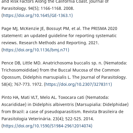
and Risk Factors Along the California Coast. Journal of
Parasitology. 94(5); 1166-1168. 2008.
(
https://doi.org/10.1645/GE-1363.1)
Page MJ, McKenzie JE, Bossuyt PM, et al. The PRISMA 2020
statement: an updated guideline for reporting systematic
reviews. Research Methods and Reporting. 2021.
(
https://doi.org/10.1136/bmj.n71)
Pence DB, Little MD. Anatrichosoma buccalis sp. n. (Nematoda:
Trichosomoididae) from the Buccal Mucosa of the Common
Opossum, Didelphis marsupialis L. The Journal of Parasitology.
58(4); 767-773. 1972. (
https://doi.org/10.2307/3278311)
Pinto HA, Mati VLT, Melo AL. Toxocara cati (Nematoda:
Ascarididae) in Didelphis albiventris (Marsupialia: Didelphidae)
from Brazil: a case of pseudoparasitism. Revista Brasileira de
Parasitologia Veterinária. 23(4); 522-525. 2014.
(
https://doi.org/10.1590/S1984-29612014074)