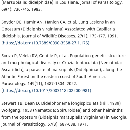
(Marsupialia: didelphidae) in Louisiana. Jornal of Parasitology.
69(4); 736-745. 1983.
Snyder DE, Hamir AN, Hanlon CA, et al. Lung Lesions in an
Opossum (Didelphis virginiana) Associated with Capillaria
didelphis. Journal of Wildlife Diseases. 27(1); 175-177. 1991.
(
https://doi.org/10.7589/0090-3558-27.1.175)
Souza R, Velela RV, Gentile R, et al. Population genetic structure
and morphological diversity of Cruzia tentaculata (Nematoda:
Ascaridida), a parasite of marsupials (Didelphinae), along the
Atlantic Forest on the eastern coast of South America.
Parasitology. 149(11); 1487-1504. 2022.
(
https://doi.org/10.1017/S0031182022000981)
Stewart TB, Dean D. Didelphonema longispiculata (Hill, 1939)
Wolfgang, 1953 (Nematoda: Spiruroidea) and other helminths
from the opossum (Didelphis marsupialis virginiana) in Georgia.
Journal of Parasitology. 57(3); 687-688. 1971.