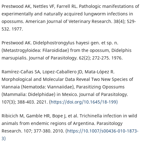
Prestwood AK, Nettles VF, Farrell RL. Pathologic manifestations of
experimentally and naturally acquired lungworm infections in
opossums. American Journal of Veterinary Research. 38(4); 529-
532. 1977.
Prestwood AK. Didelphostrongylus hayesi gen. et sp. n.
(Metastrogyloidea: Filaroididae) from the opossum, Didelphis
marsupialis. Journal of Parasitology. 62(2); 272-275. 1976.
Ramírez-Cañas SA, Lopez-Caballero JD, Mata-López R.
Morphological and Molecular Data Reveal Two New Species of
Viannaia (Nematoda: Viannaiidae), Parasitizing Opossums
(Mammalia: Didelphidae) in Mexico. Journal of Parasitology.
107(3); 388-403. 2021. (
https://doi.org/10.1645/18-199)
Ribicich M, Gamble HR, Bope J, et al. Trichinella infection in wild
animals from endemic regions of Argentina. Parasitology
Research. 107; 377-380. 2010. (
https://10.1007/s00436-010-1873-
3)