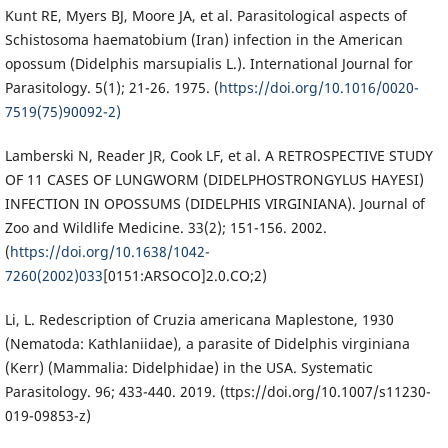
Kunt RE, Myers BJ, Moore JA, et al. Parasitological aspects of
Schistosoma haematobium (Iran) infection in the American
opossum (Didelphis marsupialis L.). International Journal for
Parasitology. 5(1); 21-26. 1975. (
https://doi.org/10.1016/0020-
7519(75)90092-2)
Lamberski N, Reader JR, Cook LF, et al. A RETROSPECTIVE STUDY
OF 11 CASES OF LUNGWORM (DIDELPHOSTRONGYLUS HAYESI)
INFECTION IN OPOSSUMS (DIDELPHIS VIRGINIANA). Journal of
Zoo and Wildlife Medicine. 33(2); 151-156. 2002.
(
https://doi.org/10.1638/1042-
7260(2002)033
[0151:ARSOCO]2.0.CO;2)
Li, L. Redescription of Cruzia americana Maplestone, 1930
(Nematoda: Kathlaniidae), a parasite of Didelphis virginiana
(Kerr) (Mammalia: Didelphidae) in the USA. Systematic
Parasitology. 96; 433-440. 2019. (ttps://doi.org/10.1007/s11230-
019-09853-z)