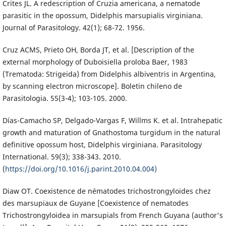
Crites JL. A redescription of Cruzia americana, a nematode
parasitic in the opossum, Didelphis marsupialis virginiana.
Journal of Parasitology. 42(1); 68-72. 1956.
Cruz ACMS, Prieto OH, Borda JT, et al. [Description of the
external morphology of Duboisiella proloba Baer, 1983
(Trematoda: Strigeida) from Didelphis albiventris in Argentina,
by scanning electron microscope]. Boletin chileno de
Parasitologia. 55(3-4); 103-105. 2000.
Días-Camacho SP, Delgado-Vargas F, Willms K. et al. Intrahepatic
growth and maturation of Gnathostoma turgidum in the natural
definitive opossum host, Didelphis virginiana. Parasitology
International. 59(3); 338-343. 2010.
(
https://doi.org/10.1016/j.parint.2010.04.004)
Diaw OT. Coexistence de nématodes trichostrongyloides chez
des marsupiaux de Guyane [Coexistence of nematodes
Trichostrongyloidea in marsupials from French Guyana (author's