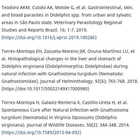
Teodoro AKM, Cutolo AA, Motoie G, et al. Gastrointestinal, skin,
and blood parasites in Didelphis spp. from urban and sylvatic
areas in São Paulo state. Veterinary Parasitology Regional
Studies and Reports Brazil. 16; 1-7. 2019.
(
https://doi.org/10.1016/j.vprsr.2019.100286)
Torres-Montoya EH, Zazueta-Moreno JM, Osuna-Martínez LU, et
al. Histopathological changes in the liver and stomach of
Didelphis virginiana (Didelphimorphia: Didelphidae) during
natural infection with Gnathostoma turgidum (Nematoda:
Gnathostomidae). Journal of Helminthology. 92(6); 765-768. 2018.
(https://doi:10.1017/S0022149X17000980)
Torres-Montoya H, Galaviz-Renteria X, Castillo-Ureta H, et al.
Spontaneous Cure after Natural Infection with Gnathostoma
turgidum (Nematoda) in Virginia Opossums (Didelphis
virginiana). Journal of Wildlife Diseases. 50(2): 344-348. 2014.
(
https://doi.org/10.7589/2013-04-092)