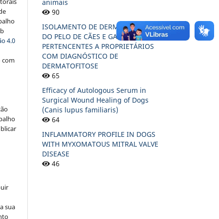
torais
animais
 de
90
balho
ISOLAMENTO DE DERMATÓFITOS
ob
DO PELO DE CÃES E GATOS
o 4.0
PERTENCENTES A PROPRIETÁRIOS
COM DIAGNÓSTICO DE
o com
DERMATOFITOSE
65
Efficacy of Autologous Serum in
Surgical Wound Healing of Dogs
ção
(Canis lupus familiaris)
abalho
64
blicar
INFLAMMATORY PROFILE IN DOGS
WITH MYXOMATOUS MITRAL VALVE
DISEASE
46
uir
na sua
nto