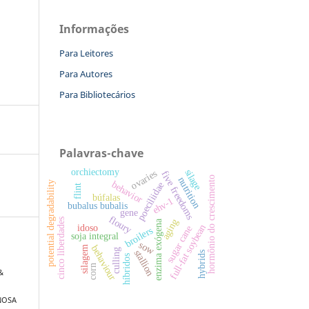
Informações
Para Leitores
Para Autores
Para Bibliotecários
Palavras-chave
orchiectomy
silage
ovaries
five freedoms
hormônio do crescimento
nutrition
behavior
potential degradability
poeciliidae
flint
búfalas
ehv-1
bubalus bubalis
gene
floury
cinco liberdades
aging
enzima exógena
idoso
full-fat soybean
sugar cane
broilers
soja integral
sow
behaviour
silagem
culling
stallion
hybrids
híbridos
corn
 &
NOSA