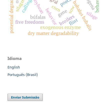
potential degradability
behaviour
silagem
culling
bubalus bubalis
corn
sow
behavior
gene
silage
broilers
búfalas
flint
five freedoms
exogenous enzyme
dry matter degradability
Idioma
English
Português (Brasil)
Enviar Submissão