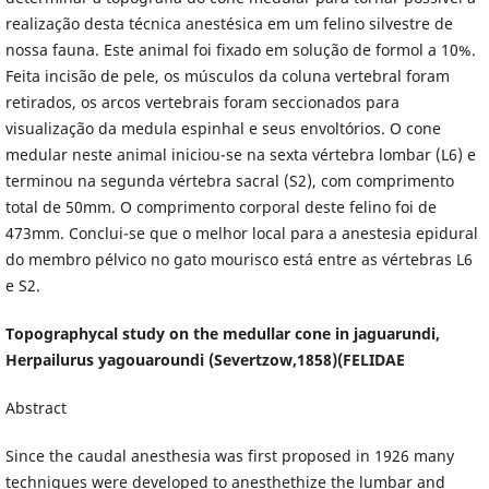
realização desta técnica anestésica em um felino silvestre de
nossa fauna. Este animal foi fixado em solução de formol a 10%.
Feita incisão de pele, os músculos da coluna vertebral foram
retirados, os arcos vertebrais foram seccionados para
visualização da medula espinhal e seus envoltórios. O cone
medular neste animal iniciou-se na sexta vértebra lombar (L6) e
terminou na segunda vértebra sacral (S2), com comprimento
total de 50mm. O comprimento corporal deste felino foi de
473mm. Conclui-se que o melhor local para a anestesia epidural
do membro pélvico no gato mourisco está entre as vértebras L6
e S2.
Topographycal study on the medullar cone in jaguarundi,
Herpailurus yagouaroundi (Severtzow,1858)(FELIDAE
Abstract
Since the caudal anesthesia was first proposed in 1926 many
techniques were developed to anesthethize the lumbar and