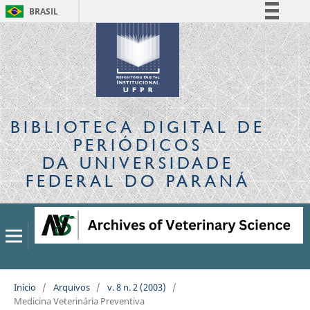
BRASIL
Simplifique!
Comunica BR
Participe
Acesso à informação
Legislação
BIBLIOTECA DIGITAL
DE
Canais
PERIÓDICOS
DA UNIVERSIDADE
FEDERAL DO PARANÁ
Início
/
Arquivos
/
v. 8 n. 2 (2003)
/
Medicina Veterinária Preventiva