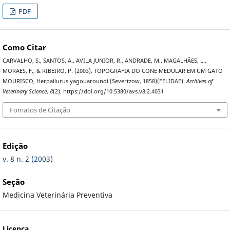
PDF
Como Citar
CARVALHO, S., SANTOS, A., AVILA JUNIOR, R., ANDRADE, M., MAGALHÃES, L.,
MORAES, F., & RIBEIRO, P. (2003). TOPOGRAFIA DO CONE MEDULAR EM UM GATO
MOURISCO, Herpailurus yagouaroundi (Severtzow, 1858)(FELIDAE).
Archives of
Veterinary Science
,
8
(2). https://doi.org/10.5380/avs.v8i2.4031
Fomatos de Citação
Edição
v. 8 n. 2 (2003)
Seção
Medicina Veterinária Preventiva
Licença