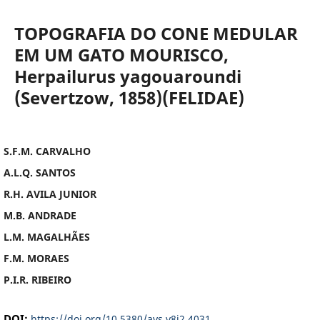
TOPOGRAFIA DO CONE MEDULAR
EM UM GATO MOURISCO,
Herpailurus yagouaroundi
(Severtzow, 1858)(FELIDAE)
S.F.M. CARVALHO
A.L.Q. SANTOS
R.H. AVILA JUNIOR
M.B. ANDRADE
L.M. MAGALHÃES
F.M. MORAES
P.I.R. RIBEIRO
DOI:
https://doi.org/10.5380/avs.v8i2.4031