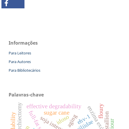
Informações
Para Leitores
Para Autores
Para Bibliotecários
Palavras-chave
orchiectomy
effective degradability
floury
enzima exógena
sugar cane
full-fat soybean
stallion
ehv-1
aging
idoso
soja integral
poeciliidae