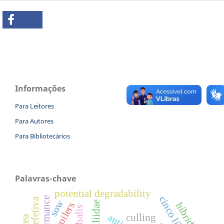
Informações
Para Leitores
Para Autores
Para Bibliotecários
Palavras-chave
potential degradability
performance
sow
poeciliidae
híbridos
broilers
culling