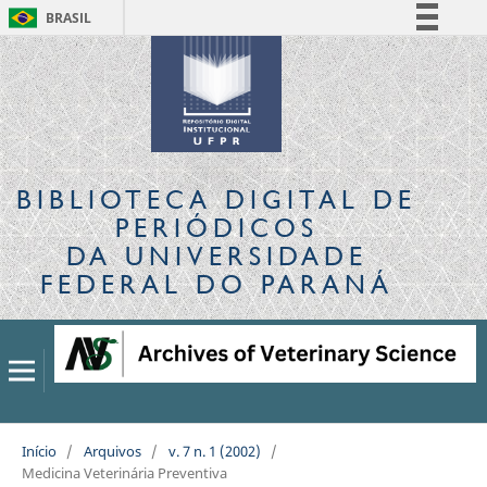
BRASIL
Simplifique!
Comunica BR
Participe
Acesso à informação
Legislação
BIBLIOTECA DIGITAL
DE
Canais
PERIÓDICOS
DA UNIVERSIDADE
FEDERAL DO PARANÁ
Início
/
Arquivos
/
v. 7 n. 1 (2002)
/
Medicina Veterinária Preventiva