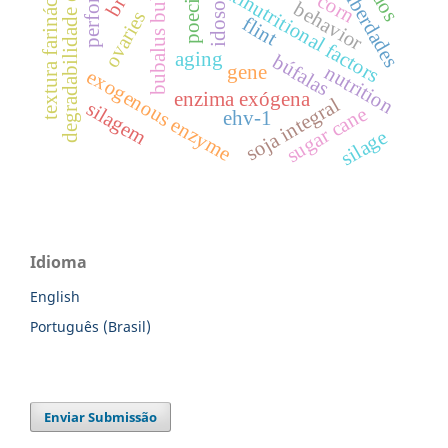
cinco liberdades
degradabilidade efetiva
bubalus bubalis
antinutritional factors
textura farinácea
corn
behavior
idoso
ovaries
flint
aging
búfalas
gene
nutrition
exogenous enzyme
enzima exógena
soja integral
silagem
sugar cane
ehv-1
silage
Idioma
English
Português (Brasil)
Enviar Submissão