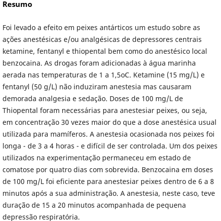
Resumo
Foi levado a efeito em peixes antárticos um estudo sobre as
ações anestésicas e/ou analgésicas de depressores centrais
ketamine, fentanyl e thiopental bem como do anestésico local
benzocaina. As drogas foram adicionadas à água marinha
aerada nas temperaturas de 1 a 1,5oC. Ketamine (15 mg/L) e
fentanyl (50 g/L) não induziram anestesia mas causaram
demorada analgesia e sedação. Doses de 100 mg/L de
Thiopental foram necessárias para anestesiar peixes, ou seja,
em concentração 30 vezes maior do que a dose anestésica usual
utilizada para mamíferos. A anestesia ocasionada nos peixes foi
longa - de 3 a 4 horas - e difícil de ser controlada. Um dos peixes
utilizados na experimentação permaneceu em estado de
comatose por quatro dias com sobrevida. Benzocaina em doses
de 100 mg/L foi eficiente para anestesiar peixes dentro de 6 a 8
minutos após a sua administração. A anestesia, neste caso, teve
duração de 15 a 20 minutos acompanhada de pequena
depressão respiratória.