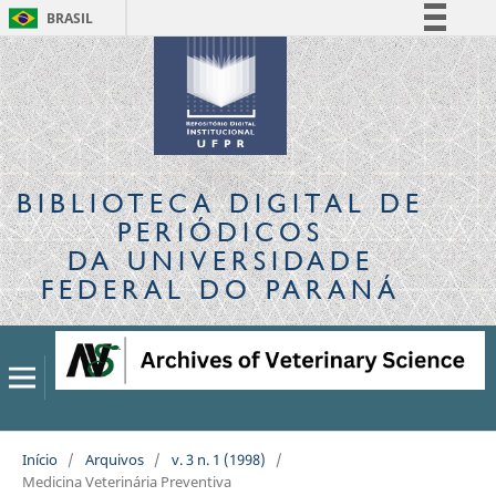
BRASIL
Simplifique!
Comunica BR
Participe
Acesso à informação
Legislação
BIBLIOTECA DIGITAL
DE
Canais
PERIÓDICOS
DA UNIVERSIDADE
FEDERAL DO PARANÁ
Início
/
Arquivos
/
v. 3 n. 1 (1998)
/
Medicina Veterinária Preventiva