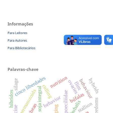
Informações
Para Leitores
Para Autores
Para Bibliotecários
Palavras-chave
nutrition
cinco liberdades
hybrids
behaviour
silage
ovaries
flint
culling
soja integral
spermatozoids
híbridos
poeciliidae
búfalas
behavior
five freedoms
stallion
aging