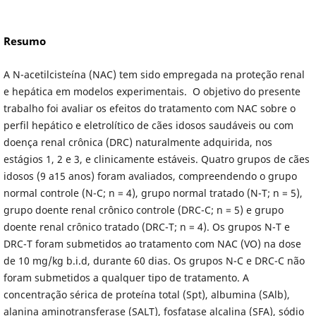
Resumo
A N-acetilcisteína (NAC) tem sido empregada na proteção renal
e hepática em modelos experimentais. O objetivo do presente
trabalho foi avaliar os efeitos do tratamento com NAC sobre o
perfil hepático e eletrolítico de cães idosos saudáveis ou com
doença renal crônica (DRC) naturalmente adquirida, nos
estágios 1, 2 e 3, e clinicamente estáveis. Quatro grupos de cães
idosos (9 a15 anos) foram avaliados, compreendendo o grupo
normal controle (N-C; n = 4), grupo normal tratado (N-T; n = 5),
grupo doente renal crônico controle (DRC-C; n = 5) e grupo
doente renal crônico tratado (DRC-T; n = 4). Os grupos N-T e
DRC-T foram submetidos ao tratamento com NAC (VO) na dose
de 10 mg/kg b.i.d, durante 60 dias. Os grupos N-C e DRC-C não
foram submetidos a qualquer tipo de tratamento. A
concentração sérica de proteína total (Spt), albumina (SAlb),
alanina aminotransferase (SALT), fosfatase alcalina (SFA), sódio