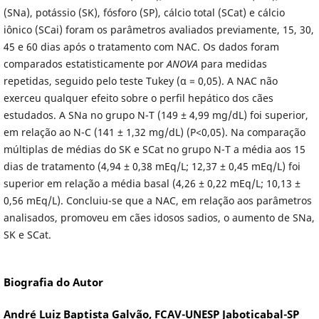
(SNa), potássio (SK), fósforo (SP), cálcio total (SCat) e cálcio
iônico (SCai) foram os parâmetros avaliados previamente, 15, 30,
45 e 60 dias após o tratamento com NAC. Os dados foram
comparados estatisticamente por
ANOVA
para medidas
repetidas, seguido pelo teste Tukey (α = 0,05). A NAC não
exerceu qualquer efeito sobre o perfil hepático dos cães
estudados. A SNa no grupo N-T (149 ± 4,99 mg/dL) foi superior,
em relação ao N-C (141 ± 1,32 mg/dL) (P<0,05). Na comparação
múltiplas de médias do SK e SCat no grupo N-T a média aos 15
dias de tratamento (4,94 ± 0,38 mEq/L; 12,37 ± 0,45 mEq/L) foi
superior em relação a média basal (4,26 ± 0,22 mEq/L; 10,13 ±
0,56 mEq/L). Concluiu-se que a NAC, em relação aos parâmetros
analisados, promoveu em cães idosos sadios, o aumento de SNa,
SK e SCat.
Biografia do Autor
André Luiz Baptista Galvão,
FCAV-UNESP Jaboticabal-SP