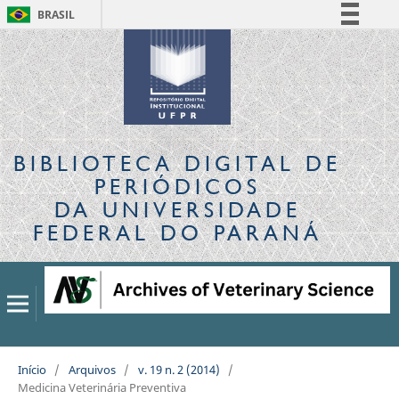
BRASIL
Simplifique!
Comunica BR
Participe
Acesso à informação
Legislação
BIBLIOTECA DIGITAL
DE
Canais
PERIÓDICOS
DA UNIVERSIDADE
FEDERAL DO PARANÁ
Início
/
Arquivos
/
v. 19 n. 2 (2014)
/
Medicina Veterinária Preventiva