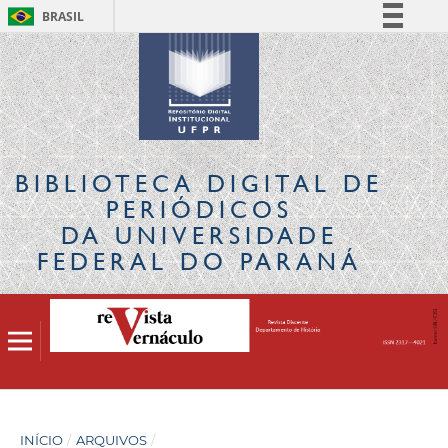
BRASIL
Simplifique!
Comunica BR
Participe
Acesso à informação
Legislação
BIBLIOTECA DIGITAL
DE
Canais
PERIÓDICOS
DA UNIVERSIDADE
FEDERAL DO PARANÁ
INÍCIO
/
ARQUIVOS
/