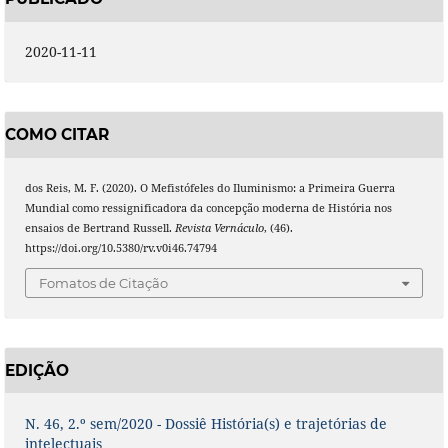
2020-11-11
COMO CITAR
dos Reis, M. F. (2020). O Mefistófeles do Iluminismo: a Primeira Guerra
Mundial como ressignificadora da concepção moderna de História nos
ensaios de Bertrand Russell.
Revista Vernáculo
, (46).
https://doi.org/10.5380/rv.v0i46.74794
Fomatos de Citação
EDIÇÃO
N. 46, 2.º sem/2020 - Dossiê História(s) e trajetórias de
intelectuais