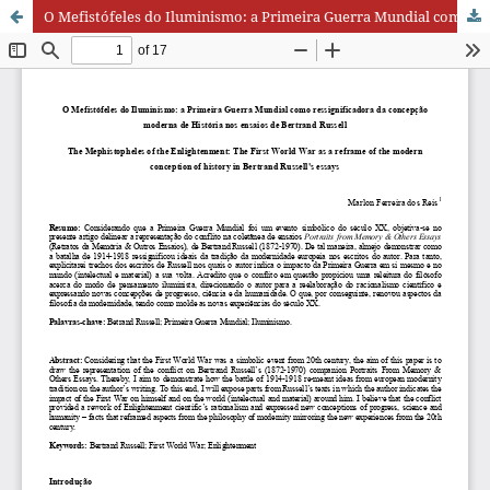
O Mefistófeles do Iluminismo: a Primeira Guerra Mundial como ressignificadora da concepção moderna de História nos ensaios de Bertrand Russell