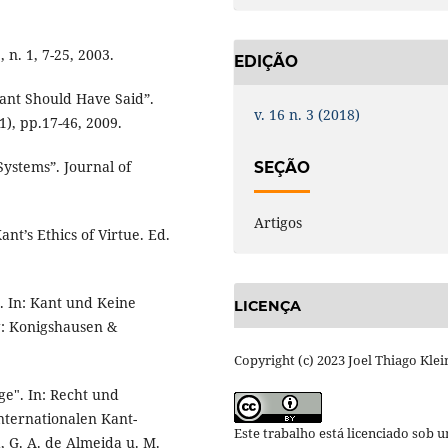
 n. 1, 7-25, 2003.
EDIÇÃO
ant Should Have Said”.
v. 16 n. 3 (2018)
), pp.17-46, 2009.
ystems”. Journal of
SEÇÃO
Artigos
ant’s Ethics of Virtue. Ed.
. In: Kant und Keine
LICENÇA
g: Konigshausen &
Copyright (c) 2023 Joel Thiago Klei
e". In: Recht und
Internationalen Kant-
Este trabalho está licenciado sob 
a, G. A. de Almeida u. M.