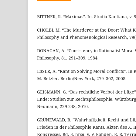
BITTNER, R. “Máximas”. In. Studia Kantiana, v. 5,
CHOLBI, M. “The Murderer at the Door: What K
Philosophy and Phenomenological Research, 79(1
DONAGAN, A. “Consistency in Rationalist Moral S
Philosophy, 81, 291–309, 1984.
ESSER, A. “Kant on Solving Moral Conflicts”. In K
M. Betzler. Berlin/New York, 279–302, 2008.
GEISMANN, G. “Das rechtliche Verbot der Lüge”
Ende: Studien zur Rechtsphilosophie. Würzbur
Neumann, 229-248, 2010.
GRÜNEWALD, B. "Wahrhaftigkeit, Recht und Lüg
Frieden in der Philosophie Kants. Akten des X. 
Kongresses, Bd. 3, hrsg. v. V. Rohden, R. R. Terr