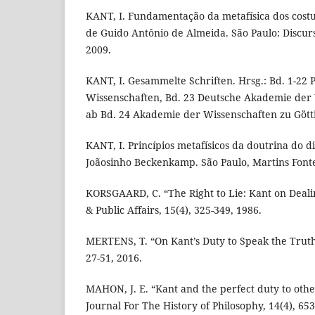
KANT, I. Fundamentação da metafísica dos costum
de Guido Antônio de Almeida. São Paulo: Discurso
2009.
KANT, I. Gesammelte Schriften. Hrsg.: Bd. 1-22
Wissenschaften, Bd. 23 Deutsche Akademie der 
ab Bd. 24 Akademie der Wissenschaften zu Götti
KANT, I. Princípios metafísicos da doutrina do dir
Joãosinho Beckenkamp. São Paulo, Martins Fonte
KORSGAARD, C. “The Right to Lie: Kant on Dealin
& Public Affairs, 15(4), 325-349, 1986.
MERTENS, T. “On Kant’s Duty to Speak the Truth
27-51, 2016.
MAHON, J. E. “Kant and the perfect duty to others
Journal For The History of Philosophy, 14(4), 653