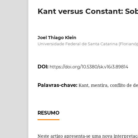
Kant versus Constant: So
Joel Thiago Klein
Universidade Federal de Santa Catarina (Florianópo
DOI:
https://doi.org/10.5380/sk.v16i3.89814
Palavras-chave:
Kant, mentira, conflito de d
RESUMO
Neste artigo apresenta-se uma nova interpretaç