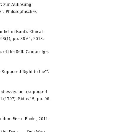
: zur Auflösung
”. Philosophisches
ict in Kant’s Ethical
95(1), pp. 36-64, 2013.
s of the Self. Cambridge,
 ‘Supposed Right to Lie’”.
wed essay: on a supposed
 (1797). Eidos 15, pp. 96-
ondon: Verso Books, 2011.
the Door . . . One More