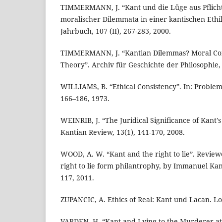
TIMMERMANN, J. “Kant und die Lüge aus Pflicht
moralischer Dilemmata in einer kantischen Ethik
Jahrbuch, 107 (II), 267-283, 2000.
TIMMERMANN, J. “Kantian Dilemmas? Moral Confl
Theory”. Archiv für Geschichte der Philosophie, 
WILLIAMS, B. “Ethical Consistency”. In: Problem
166–186, 1973.
WEINRIB, J. “The Juridical Significance of Kant's
Kantian Review, 13(1), 141-170, 2008.
WOOD, A. W. “Kant and the right to lie”. Revie
right to lie form philantrophy, by Immanuel Kant
117, 2011.
ZUPANCIC, A. Ethics of Real: Kant und Lacan. L
VARDEN. H. “Kant and Lying to the Murderer at 