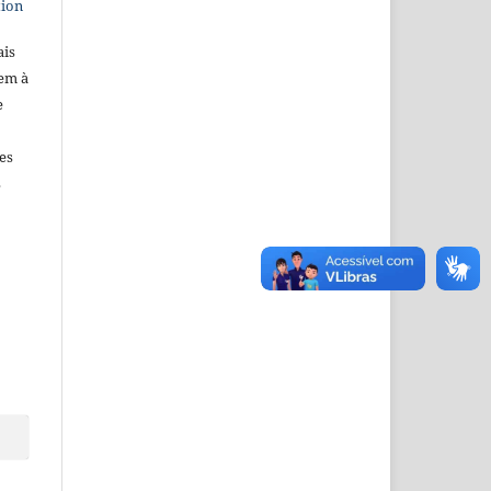
tion
ais
dem à
e
es
s