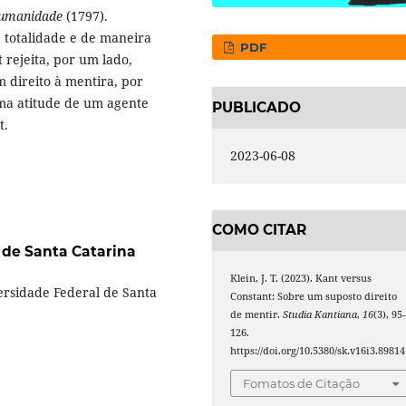
humanidade
(1797).
a totalidade e de maneira
PDF
 rejeita, por um lado,
m direito à mentira, por
uma atitude de um agente
PUBLICADO
t.
2023-06-08
COMO CITAR
 de Santa Catarina
Klein, J. T. (2023). Kant versus
ersidade Federal de Santa
Constant: Sobre um suposto direito
de mentir.
Studia Kantiana
,
16
(3), 95
126.
https://doi.org/10.5380/sk.v16i3.89814
Fomatos de Citação