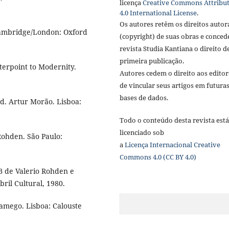
licença
Creative Commons Attribu
4.0 International License
.
Os autores retêm os direitos autor
Cambridge/London: Oxford
(copyright) de suas obras e conce
revista Studia Kantiana o direito d
primeira publicação.
terpoint to Modernity.
Autores cedem o direito aos editor
de vincular seus artigos em futura
bases de dados.
d. Artur Morão. Lisboa:
Todo o conteúdo desta revista está
licenciado sob
 Rohden. São Paulo:
a
Licença
Internacional Creative
Commons 4.0 (CC BY 4.0)
 B de Valerio Rohden e
ril Cultural, 1980.
Lamego. Lisboa: Calouste