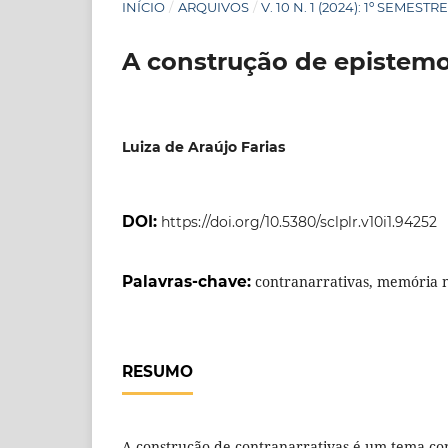
INÍCIO
/
ARQUIVOS
/
V. 10 N. 1 (2024): 1º SEMESTR
A construção de epistemol
Luiza de Araújo Farias
DOI:
https://doi.org/10.5380/sclplr.v10i1.94252
Palavras-chave:
contranarrativas, memória n
RESUMO
A construção de contranarrativas é um tema c