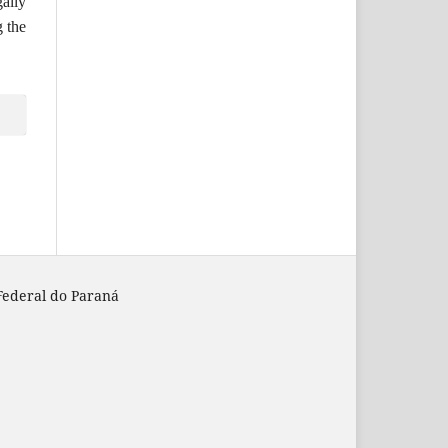
ally
g the
Federal do Paraná