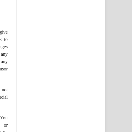
ive
nk to
nges
 any
 any
nsor
not
cial
You
s or