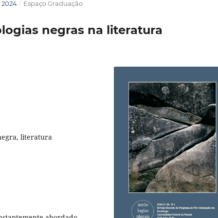
E 2024
/
Espaço Graduação
ogias negras na literatura
egra, literatura
onstantemente abordado