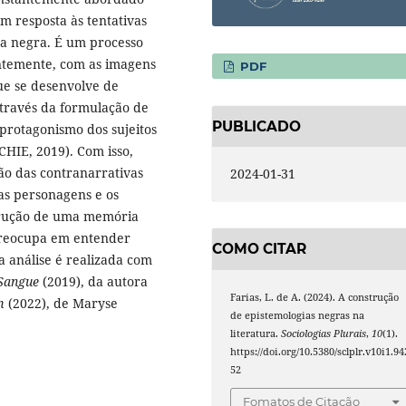
m resposta às tentativas
a negra. É um processo
entemente, com as imagens
PDF
ue se desenvolve de
 através da formulação de
PUBLICADO
o protagonismo dos sujeitos
HIE, 2019). Com isso,
ão das contranarrativas
2024-01-31
 as personagens e os
rução de uma memória
preocupa em entender
COMO CITAR
a análise é realizada com
 Sangue
(2019), da autora
Farias, L. de A. (2024). A construção
m
(2022), de Maryse
de epistemologias negras na
literatura.
Sociologias Plurais
,
10
(1).
https://doi.org/10.5380/sclplr.v10i1.94
52
Fomatos de Citação