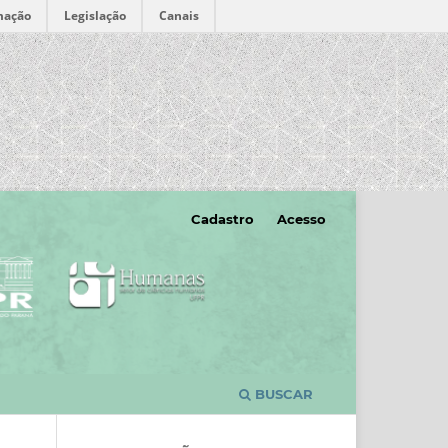
mação
Legislação
Canais
Cadastro
Acesso
BUSCAR