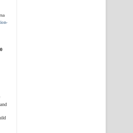
uma
ion-
.0
e
 and
uild