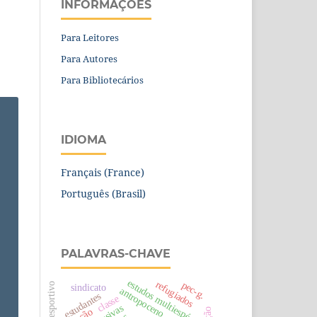
INFORMAÇÕES
Para Leitores
Para Autores
Para Bibliotecários
IDIOMA
Français (France)
Português (Brasil)
PALAVRAS-CHAVE
estudos multiespécie.
refugiados
pec-g.
campo esportivo
sindicato
antropoceno
estudantes
classe