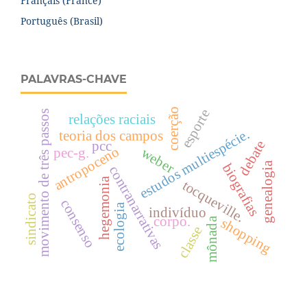
Français (France)
Português (Brasil)
PALAVRAS-CHAVE
coerção
esporte
movimento de três passos
relações raciais
estudos multiespécie.
teoria dos campos
debate
pcc
antropoceno
pec-g.
weber
genealogia
biografias
contranarrativas
hegemonia
tocqueville.
sindicato
consenso
ecologia
indivíduo
corpo.
mônada
shopping
classe