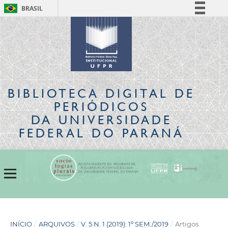
BRASIL
Simplifique!
Comunica BR
Participe
Acesso à informação
Legislação
BIBLIOTECA DIGITAL
DE
Canais
PERIÓDICOS
DA UNIVERSIDADE
FEDERAL DO PARANÁ
INÍCIO
/
ARQUIVOS
/
V. 5 N. 1 (2019): 1º SEM./2019
/
Artigos