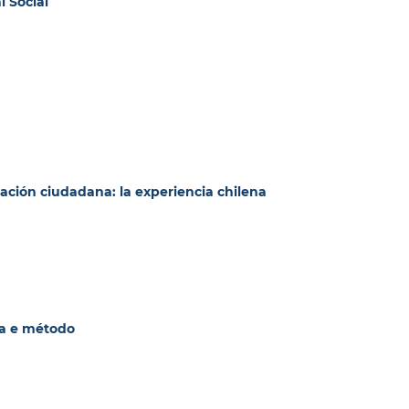
l Social
ucación ciudadana: la experiencia chilena
ria e método