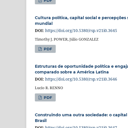
PDF
Cultura política, capital social e percepçõe
mundial
DOI:
https://doi.org/10.5380/rsp.v21i0.3645
Timothy J. POWER, Júlio GONZALEZ
PDF
Estruturas de oportunidade política e enga
comparado sobre a América Latina
DOI:
https://doi.org/10.5380/rsp.v21i0.3646
Lucio R. RENNO
PDF
Construindo uma outra sociedade: o capital 
Brasil
DOI:
https://doi.org/10.5380/rsp.v21i0.3647