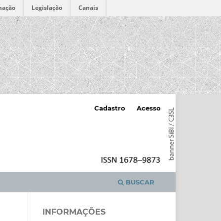
mação
Legislação
Canais
Cadastro
Acesso
BUSCAR
INFORMAÇÕES