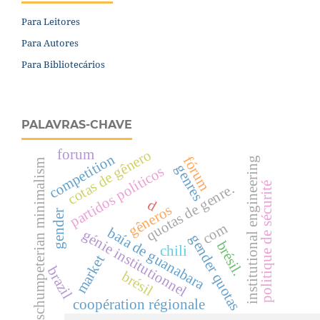
Para Leitores
Para Autores
Para Bibliotecários
PALAVRAS-CHAVE
forum
cotas de gênero
competition
fórum
institutional engineering
schumpeterian minimalism
genres
partidos políticos
politique de sécurité
quotas de genre.
d
gêneros
gender
com
baía de guanabara
génie institutionnel
gender quotas
brésil.
chili
market
brazil
brésil
coopération régionale