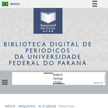
BRASIL
Simplifique!
Comunica BR
Participe
Acesso à informação
Legislação
BIBLIOTECA DIGITAL
DE
Canais
PERIÓDICOS
DA UNIVERSIDADE
FEDERAL DO PARANÁ
INÍCIO
/
ARQUIVOS
/
N. 21 (2003)
/
Resenhas