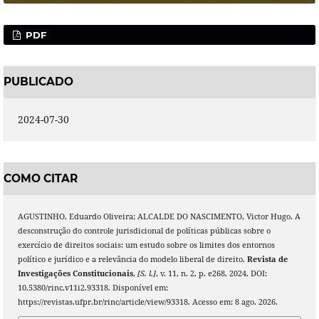
PDF
PUBLICADO
2024-07-30
COMO CITAR
AGUSTINHO, Eduardo Oliveira; ALCALDE DO NASCIMENTO, Victor Hugo. A
desconstrução do controle jurisdicional de políticas públicas sobre o
exercício de direitos sociais: um estudo sobre os limites dos entornos
político e jurídico e a relevância do modelo liberal de direito.
Revista de
Investigações Constitucionais
,
[S. l.]
, v. 11, n. 2, p. e268, 2024. DOI:
10.5380/rinc.v11i2.93318. Disponível em:
https://revistas.ufpr.br/rinc/article/view/93318. Acesso em: 8 ago. 2026.