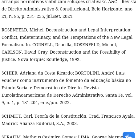
arranjos normativos viabilizam soluções criativas?. A&C – Revista
de Direito Administrativo & Constitucional, Belo Horizonte, ano
21, n. 85, p. 231- 255, jul./set. 2021.
ROSENFELD, Michel. Deconstruction and Legal Interpretation:
Conflict, Indeterminacy, and the Temptations of the New Legal
Formalism. In: CORNELL, Drucilla; ROSENFELD, Michel;
CARLSON, David Gray. Deconstruction and the Possibility of
Justice. Nova Iorque: Routledge, 1992.
SCHIER, Adriana da Costa Ricardo; BORTOLINI, André Luis.
Voucher como instrumento de fomento da educação básica no
Estado Social e Democrático de Direito. Revista
Eurolatinoamericana de Derecho Administrativo, Santa Fe, vol.
9, n. 1, p. 181-204, ene./jun. 2022.
SCHMITT, Carl. Teoría de la Constitución. Trad. Francisco Ayala.
Madrid: Alianza Editorial, S.A., 2003.
SERAFIM, Matheus Casimiro Gomes; LIMA, George Marmelstein.