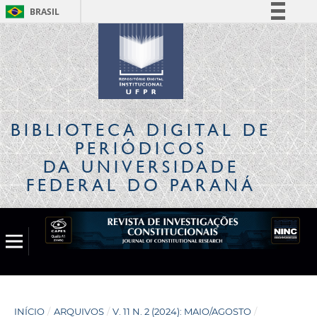
BRASIL
Simplifique!
Comunica BR
Participe
Acesso à informação
Legislação
BIBLIOTECA DIGITAL
DE
Canais
PERIÓDICOS
DA UNIVERSIDADE
FEDERAL DO PARANÁ
INÍCIO
/
ARQUIVOS
/
V. 11 N. 2 (2024): MAIO/AGOSTO
/