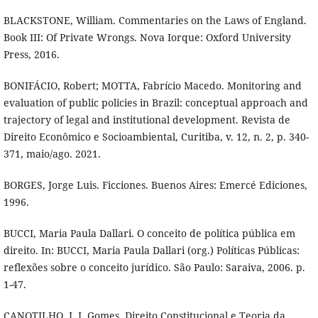
BLACKSTONE, William. Commentaries on the Laws of England.
Book III: Of Private Wrongs. Nova Iorque: Oxford University
Press, 2016.
BONIFÁCIO, Robert; MOTTA, Fabrício Macedo. Monitoring and
evaluation of public policies in Brazil: conceptual approach and
trajectory of legal and institutional development. Revista de
Direito Econômico e Socioambiental, Curitiba, v. 12, n. 2, p. 340-
371, maio/ago. 2021.
BORGES, Jorge Luis. Ficciones. Buenos Aires: Emercé Ediciones,
1996.
BUCCI, Maria Paula Dallari. O conceito de política pública em
direito. In: BUCCI, Maria Paula Dallari (org.) Políticas Públicas:
reflexões sobre o conceito jurídico. São Paulo: Saraiva, 2006. p.
1-47.
CANOTILHO, J. J. Gomes. Direito Constitucional e Teoria da