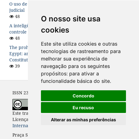
O uso de inteligência artificial na tomada de decisão
judicial
48
O nosso site usa
A inteligência artificial nos órgãos constitucionais de
cookies
controle de contas da administração pública brasileira
48
Este site utiliza cookies e outras
The prohibition of wearing veil in public schools in
tecnologias de rastreamento para
Egypt: an analysis of the Egyptian Supreme
melhorar sua experiência de
Constitutional Court jurisprudence
navegação para os seguintes
39
propósitos:
para ativar a
funcionalidade básica do site
.
ISSN 2359-5639
Concordo
Eu recuso
Este trabalho está licenciado com uma
Licença
Creative Commons - Atribuição 4.0
Alterar as minhas preferências
Internacional
.
Praça Santos Andrade, n. 50, 3º andar, Curitiba-PR,