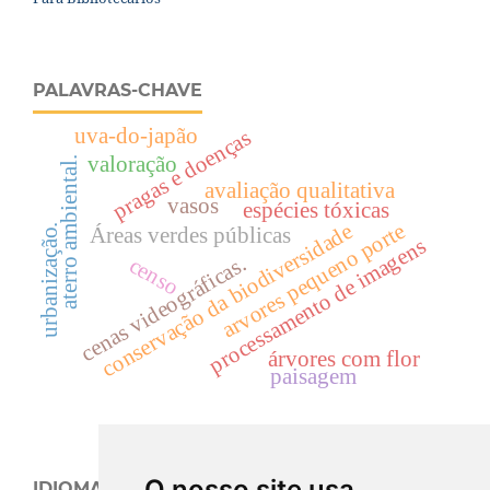
PALAVRAS-CHAVE
uva-do-japão
pragas e doenças
valoração
aterro ambiental.
avaliação qualitativa
vasos
espécies tóxicas
arvores pequeno porte
conservação da biodiversidade
urbanização.
Áreas verdes públicas
processamento de imagens
cenas videográficas.
censo
árvores com flor
paisagem
O nosso site usa
IDIOMA