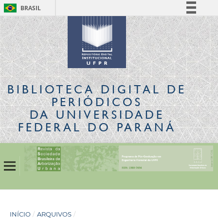
BRASIL
Simplifique!
Comunica BR
Participe
Acesso à informação
Legislação
BIBLIOTECA DIGITAL
DE
Canais
PERIÓDICOS
DA UNIVERSIDADE
FEDERAL DO PARANÁ
INÍCIO
/
ARQUIVOS
/