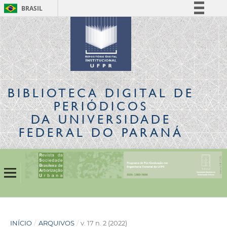
BRASIL
Simplifique!
Comunica BR
Participe
Acesso à informação
Legislação
BIBLIOTECA DIGITAL
DE
Canais
PERIÓDICOS
DA UNIVERSIDADE
FEDERAL DO PARANÁ
INÍCIO
/
ARQUIVOS
/
v. 17 n. 2 (2022)