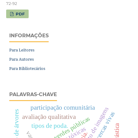
72-92
PDF
INFORMAÇÕES
Para Leitores
Para Autores
Para Bibliotecários
PALAVRAS-CHAVE
participação comunitária
processamento de imagens
cercas vivas
avaliação qualitativa
Áreas verdes públicas
tipos de poda.
vasos