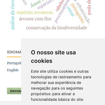
análise de risco de árvores
poda drástica
espécies tóxicas
tabebuia.
urbanização.
paisagismo.
censo
espécies invasoras.
árvores com flor
conservação da biodiversidade
O nosso site usa
IDIOMA
cookies
Português (Brasil)
English
Este site utiliza cookies e outras
tecnologias de rastreamento para
melhorar sua experiência de
navegação para os seguintes
ENVIAR SUBMISSÃO
propósitos:
para ativar a
funcionalidade básica do site
.