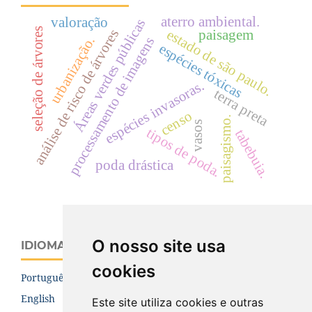
aterro ambiental.
valoração
Áreas verdes públicas
seleção de árvores
análise de risco de árvores
estado de são paulo.
paisagem
urbanização.
processamento de imagens
espécies tóxicas
espécies invasoras.
terra preta
censo
paisagismo.
vasos
tipos de poda.
tabebuia.
poda drástica
O nosso site usa
IDIOMA
cookies
Português (Brasil)
English
Este site utiliza cookies e outras