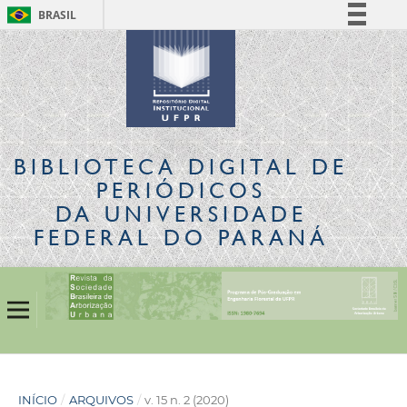
BRASIL
Simplifique!
Comunica BR
Participe
Acesso à informação
Legislação
BIBLIOTECA DIGITAL
DE
Canais
PERIÓDICOS
DA UNIVERSIDADE
FEDERAL DO PARANÁ
INÍCIO
/
ARQUIVOS
/
v. 15 n. 2 (2020)