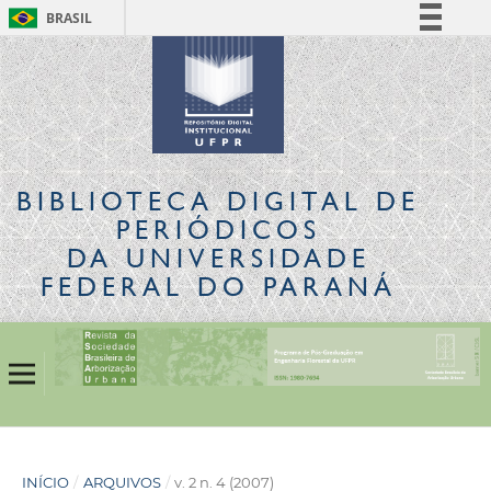
BRASIL
Simplifique!
Comunica BR
Participe
Acesso à informação
Legislação
BIBLIOTECA DIGITAL
DE
Canais
PERIÓDICOS
DA UNIVERSIDADE
FEDERAL DO PARANÁ
INÍCIO
/
ARQUIVOS
/
v. 2 n. 4 (2007)